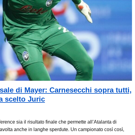
rsale di Mayer: Carnesecchi sopra tutti,
 scelto Juric
rence sia il risultato finale che permette all’Atalanta di
stavolta anche in langhe sperdute. Un campionato così così,