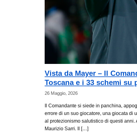
Vista da Mayer – Il Comanda
Toscana e i 33 schemi su p
26 Maggio, 2026
Il Comandante si siede in panchina, appogg
errore di un suo giocatore, una giocata di 
al protezionismo salutistico di questi anni
Maurizio Sarri. Il […]