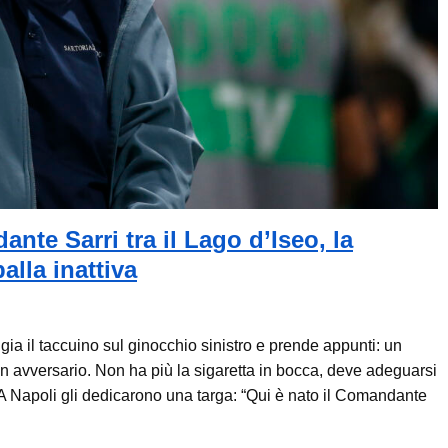
nte Sarri tra il Lago d’Iseo, la
alla inattiva
ia il taccuino sul ginocchio sinistro e prende appunti: un
un avversario. Non ha più la sigaretta in bocca, deve adeguarsi
. A Napoli gli dedicarono una targa: “Qui è nato il Comandante