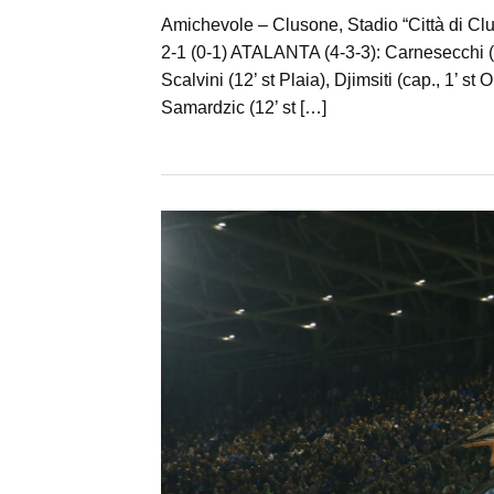
Amichevole – Clusone, Stadio “Città di Clu
2-1 (0-1) ATALANTA (4-3-3): Carnesecchi (1’
Scalvini (12’ st Plaia), Djimsiti (cap., 1’ st 
Samardzic (12’ st […]