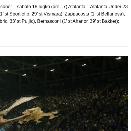
sone” – sabato 18 luglio (ore 17) Atalanta – Atalanta Under 23
 st Sportiello, 29’ st Vismara); Zappacosta (1’ st Bellanova),
Obric, 33’ st Puljic), Bernasconi (1’ st Ahanor, 39’ st Bakker);