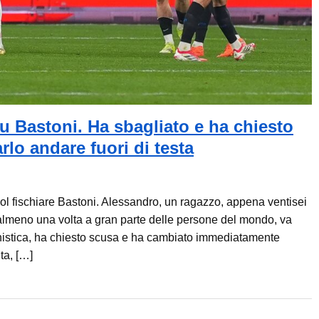
u Bastoni. Ha sbagliato e ha chiesto
rlo andare fuori di testa
col fischiare Bastoni. Alessandro, un ragazzo, appena ventisei
almeno una volta a gran parte delle persone del mondo, va
onistica, ha chiesto scusa e ha cambiato immediatamente
ita, […]