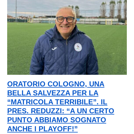
ORATORIO COLOGNO, UNA
BELLA SALVEZZA PER LA
“MATRICOLA TERRIBILE”. IL
PRES. REDUZZI: “A UN CERTO
PUNTO ABBIAMO SOGNATO
ANCHE I PLAYOFF!”