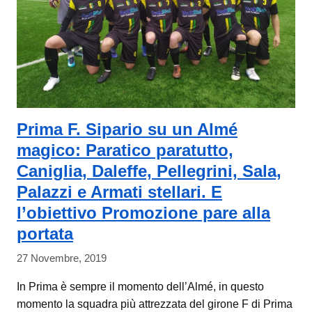
Prima F. Sipario su un Almé
magico: Paratico paratutto,
Caniglia, Daleffe, Pellegrini, Sala,
Palazzi e Armati stellari. E
l’obiettivo Promozione pare alla
portata
27 Novembre, 2019
In Prima è sempre il momento dell’Almé, in questo
momento la squadra più attrezzata del girone F di Prima