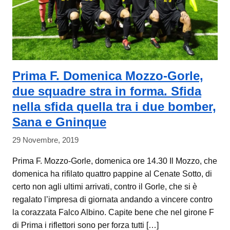
Prima F. Domenica Mozzo-Gorle,
due squadre stra in forma. Sfida
nella sfida quella tra i due bomber,
Sana e Gninque
29 Novembre, 2019
Prima F. Mozzo-Gorle, domenica ore 14.30 Il Mozzo, che
domenica ha rifilato quattro pappine al Cenate Sotto, di
certo non agli ultimi arrivati, contro il Gorle, che si è
regalato l’impresa di giornata andando a vincere contro
la corazzata Falco Albino. Capite bene che nel girone F
di Prima i riflettori sono per forza tutti […]