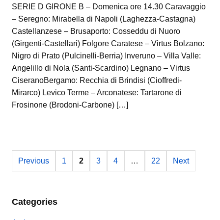
SERIE D GIRONE B – Domenica ore 14.30 Caravaggio
– Seregno: Mirabella di Napoli (Laghezza-Castagna)
Castellanzese – Brusaporto: Cosseddu di Nuoro
(Girgenti-Castellari) Folgore Caratese – Virtus Bolzano:
Nigro di Prato (Pulcinelli-Berria) Inveruno – Villa Valle:
Angelillo di Nola (Santi-Scardino) Legnano – Virtus
CiseranoBergamo: Recchia di Brindisi (Cioffredi-
Mirarco) Levico Terme – Arconatese: Tartarone di
Frosinone (Brodoni-Carbone) […]
Previous
1
2
3
4
…
22
Next
Categories