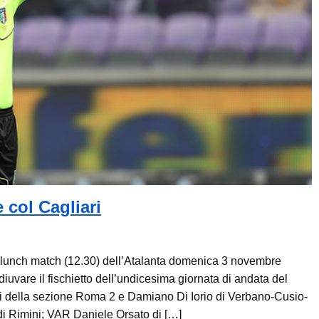
 col Cagliari
il lunch match (12.30) dell’Atalanta domenica 3 novembre
iuvare il fischietto dell’undicesima giornata di andata del
ssi della sezione Roma 2 e Damiano Di Iorio di Verbano-Cusio-
di Rimini; VAR Daniele Orsato di […]