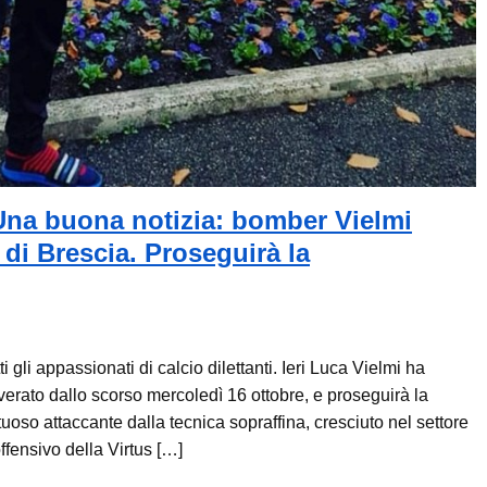
 Una buona notizia: bomber Vielmi
 di Brescia. Proseguirà la
 gli appassionati di calcio dilettanti. Ieri Luca Vielmi ha
overato dallo scorso mercoledì 16 ottobre, e proseguirà la
ntuoso attaccante dalla tecnica sopraffina, cresciuto nel settore
offensivo della Virtus […]