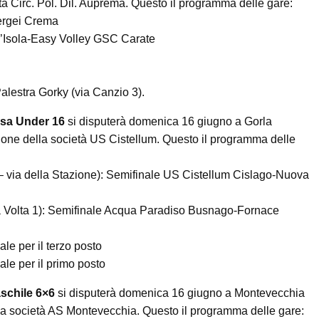
à Circ. Pol. Dil. Auprema. Questo il programma delle gare:
ergei Crema
ll’Isola-Easy Volley GSC Carate
 Palestra Gorky (via Canzio 3).
sa Under 16
si disputerà domenica 16 giugno a Gorla
ione della società US Cistellum. Questo il programma delle
 – via della Stazione): Semifinale US Cistellum Cislago-Nuova
ia Volta 1): Semifinale Acqua Paradiso Busnago-Fornace
le per il terzo posto
ale per il primo posto
schile 6×6
si disputerà domenica 16 giugno a Montevecchia
lla società AS Montevecchia. Questo il programma delle gare: