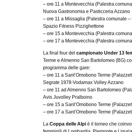
– ore 11 a Montevecchia (Palestra comunal
Nuova Gastronomia e Pasticceria Azzano
– ore 11 a Missaglia (Palestra comunale – 
Spazio Fitness Pizzighettone
– ore 15 a Montevecchia (Palestra comunale
– ore 17 a Montevecchia (Palestra comunale
La final four del
campionato Under 13 fe
Terme e Almenno San Bartolomeo (BG) con l
programma delle gare:
– ore 11 a Sant’Omobono Terme (Palazzetto 
Segrate 1978-Vodamax Volley Azzano
– ore 11 ad Almenno San Bartolomeo (Pala
Avis Juvolley Pralboino
– ore 15 a Sant’Omobono Terme (Palazzetto 
– ore 17 a Sant’Omobono Terme (Palazzetto 
La
Coppa delle Alpi
è il torneo che coinvo
femminili di Lombardia, Piemonte e Liguria