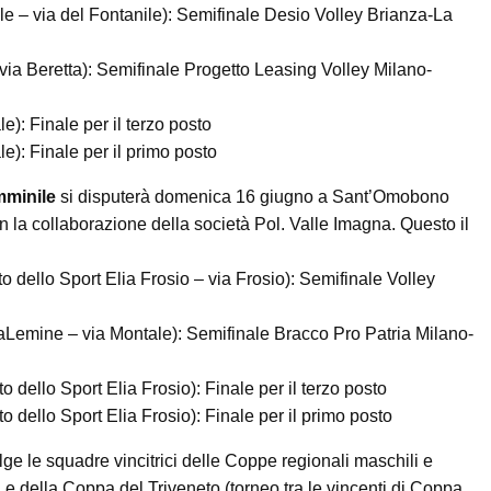
e – via del Fontanile): Semifinale Desio Volley Brianza-La
via Beretta): Semifinale Progetto Leasing Volley Milano-
): Finale per il terzo posto
): Finale per il primo posto
mminile
si disputerà domenica 16 giugno a Sant’Omobono
a collaborazione della società Pol. Valle Imagna. Questo il
dello Sport Elia Frosio – via Frosio): Semifinale Volley
Lemine – via Montale): Semifinale Bracco Pro Patria Milano-
dello Sport Elia Frosio): Finale per il terzo posto
dello Sport Elia Frosio): Finale per il primo posto
lge le squadre vincitrici delle Coppe regionali maschili e
 e della Coppa del Triveneto (torneo tra le vincenti di Coppa