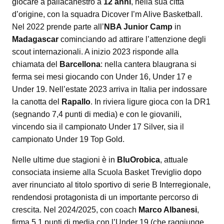
giocare a pallacanestro a
12 anni
, nella sua città
d’origine, con la squadra Dicover I’m Alive Basketball.
Nel 2022 prende parte all’
NBA Junior Camp
in
Madagascar
cominciando ad attirare l’attenzione degli
scout internazionali. A inizio 2023 risponde alla
chiamata del
Barcellona
: nella cantera blaugrana si
ferma sei mesi giocando con Under 16, Under 17 e
Under 19. Nell’estate 2023 arriva in Italia per indossare
la canotta del
Rapallo
. In riviera ligure gioca con la DR1
(segnando 7,4 punti di media) e con le giovanili,
vincendo sia il campionato Under 17 Silver, sia il
campionato Under 19 Top Gold.
Nelle ultime due stagioni è in
BluOrobica
, attuale
consociata insieme alla Scuola Basket Treviglio dopo
aver rinunciato al titolo sportivo di serie B Interregionale,
rendendosi protagonista di un importante percorso di
crescita. Nel 2024/2025, con coach
Marco Albanesi
,
firma 5,1 punti di media con l’Under 19 (che raggiunge