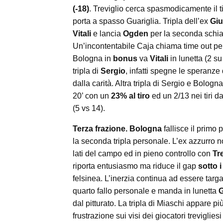
(-18)
. Treviglio cerca spasmodicamente il 
porta a spasso Guariglia. Tripla dell’ex
Giu
Vitali
e lancia
Ogden
per la seconda schia
Un’incontentabile Caja chiama time out pe
Bologna in
bonus
va
Vitali
in lunetta (2 s
tripla di
Sergio
, infatti spegne le speranze
dalla carità. Altra tripla di Sergio e Bolog
20’ con un
23% al tiro
ed un 2/13 nei tiri d
(5 vs 14).
Terza frazione. Bologna
fallisce il prim
la seconda tripla personale. L’ex azzurro n
lati del campo ed in pieno controllo con
Tr
riporta entusiasmo ma riduce il gap
sotto i
felsinea. L’inerzia continua ad essere targa
quarto fallo personale e manda in lunetta
G
dal pitturato. La tripla di Miaschi appare 
frustrazione sui visi dei giocatori trevigl