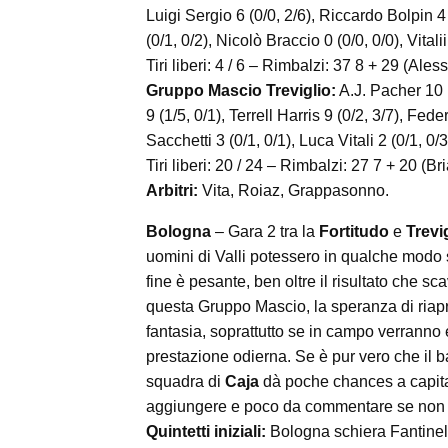
Luigi Sergio 6 (0/0, 2/6), Riccardo Bolpin 4 
(0/1, 0/2), Nicolò Braccio 0 (0/0, 0/0), Vital
Tiri liberi: 4 / 6 – Rimbalzi: 37 8 + 29 (Ale
Gruppo Mascio Treviglio:
A.J. Pacher 10 
9 (1/5, 0/1), Terrell Harris 9 (0/2, 3/7), Fed
Sacchetti 3 (0/1, 0/1), Luca Vitali 2 (0/1, 0
Tiri liberi: 20 / 24 – Rimbalzi: 27 7 + 20 (Br
Arbitri:
Vita, Roiaz, Grappasonno.
Bologna
– Gara 2 tra la
Fortitudo
e
Trevi
uomini di Valli potessero in qualche modo so
fine è pesante, ben oltre il risultato che s
questa Gruppo Mascio, la speranza di riapr
fantasia, soprattutto se in campo verranno 
prestazione odierna. Se è pur vero che il b
squadra di
Caja
dà poche chances a capi
aggiungere e poco da commentare se non rac
Quintetti iniziali:
Bologna schiera Fantinel