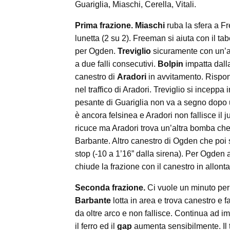
Guariglia, Miaschi, Cerella, Vitali.
Prima frazione. Miaschi
ruba la sfera a F
lunetta (2 su 2). Freeman si aiuta con il t
per Ogden.
Treviglio
sicuramente con un’alt
a due falli consecutivi.
Bolpin
impatta dalla
canestro di
Aradori
in avvitamento. Rispon
nel traffico di Aradori. Treviglio si inceppa
pesante di Guariglia non va a segno dopo u
è ancora felsinea e Aradori non fallisce il j
ricuce ma Aradori trova un’altra bomba che
Barbante. Altro canestro di Ogden che poi s
stop (-10 a 1’16” dalla sirena). Per Ogden a
chiude la frazione con il canestro in allon
Seconda frazione.
Ci vuole un minuto per 
Barbante
lotta in area e trova canestro e f
da oltre arco e non fallisce. Continua ad 
il ferro ed il
gap
aumenta sensibilmente. Il 