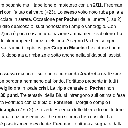
tiro pesante ma il tabellone è impietoso con un
2/11
. Freeman
ri
con l’aiuto del vetro (+23). Lo stesso volto noto ruba palla a
cciata in serata. Occasione per
Pacher
dalla lunetta (1 su 2).
r dire qualcosa ai suoi nonostante l’ampio vantaggio. Con
u 2) ma è poca cosa in una frazione ampiamente sottotono. La
 di interrompere l’inerzia felsinea. A segno Pacher, sempre
na va. Numeri impietosi per
Gruppo Mascio
che chiude i primi
a 3, doppiata a rimbalzo e sotto anche nella sfida sugli assist
o possesso ma non il secondo che manda
Aradori
a realizzare
on perdona nemmeno dal fondo. Fortitudo presente in tutti i
eviglio
ora in totale
crisi
. La tripla centrale di
Pacher
non
 30 punti
. Tre tentativi della Blu si infrangono sull’ottima difesa
ta Fortitudo con la tripla di
Fantinelli
. Morgillo compie il
uariglia
(2 su 2). Si rivede Freeman tutto libero di concludere
più una reazione emotiva che uno schema ben riuscito. La
iesi è plasticamente evidente. Freeman continua a segnare dalla