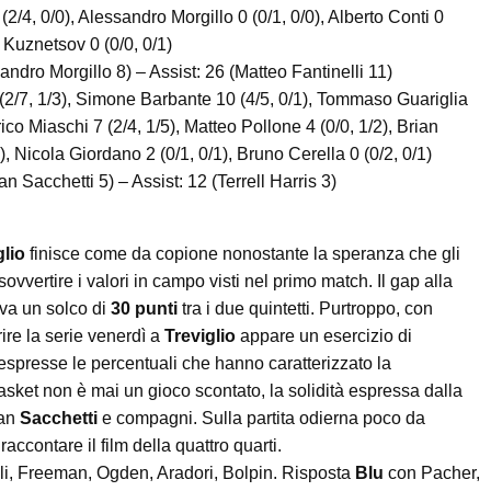
(2/4, 0/0), Alessandro Morgillo 0 (0/1, 0/0), Alberto Conti 0
ii Kuznetsov 0 (0/0, 0/1)
ssandro Morgillo 8) – Assist: 26 (Matteo Fantinelli 11)
(2/7, 1/3), Simone Barbante 10 (4/5, 0/1), Tommaso Guariglia
erico Miaschi 7 (2/4, 1/5), Matteo Pollone 4 (0/0, 1/2), Brian
/3), Nicola Giordano 2 (0/1, 0/1), Bruno Cerella 0 (0/2, 0/1)
ian Sacchetti 5) – Assist: 12 (Terrell Harris 3)
glio
finisce come da copione nonostante la speranza che gli
vvertire i valori in campo visti nel primo match. Il gap alla
cava un solco di
30 punti
tra i due quintetti. Purtroppo, con
ire la serie venerdì a
Treviglio
appare un esercizio di
espresse le percentuali che hanno caratterizzato la
asket non è mai un gioco scontato, la solidità espressa dalla
tan
Sacchetti
e compagni. Sulla partita odierna poco da
contare il film della quattro quarti.
li, Freeman, Ogden, Aradori, Bolpin. Risposta
Blu
con Pacher,