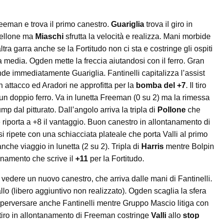
reeman e trova il primo canestro.
Guariglia
trova il giro in
abellone ma
Miaschi
sfrutta la velocità e realizza. Mani morbide
ra garra anche se la Fortitudo non ci sta e costringe gli ospiti
 media. Ogden mette la freccia aiutandosi con il ferro. Gran
de immediatamente Guariglia. Fantinelli capitalizza l’assist
 in attacco ed Aradori ne approfitta per la
bomba del +7
. Il tiro
n doppio ferro. Va in lunetta Freeman (0 su 2) ma la rimessa
ump dal pitturato. Dall’angolo arriva la tripla di
Pollone
che
 riporta a +8 il vantaggio. Buon canestro in allontanamento di
i ripete con una schiacciata plateale che porta Valli al primo
nche viaggio in lunetta (2 su 2). Tripla di
Harris
mentre Bolpin
tanamento che scrive il
+11
per la Fortitudo.
vedere un nuovo canestro, che arriva dalle mani di Fantinelli.
allo (libero aggiuntivo non realizzato). Ogden scaglia la sfera
imperversare anche Fantinelli mentre Gruppo Mascio litiga con
tiro in allontanamento di Freeman costringe
Valli
allo
stop