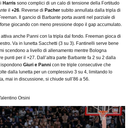
di
Harris
sono complici di un calo di tensione della Fortitudo
nte il
+26
. Reverse di
Pacher
subito annullata dalla tripla di
Freeman. Il gancio di Barbante porta avanti nel parziale di
 forse giocando con meno pressione dopo il gap accumulato.
attiva anche Panni con la tripla dal fondo. Freeman gioca di
tro. Va in lunetta Sacchetti (3 su 3). Fantinelli serve bene
tmi scendono a livello di allenamento mentre Bologna
e punti per il +27. Dall’altra parte Barbante fa 2 su 2 dalla
 Rispondono
Giuri e Panni
con tre triple consecutive che
te dalla lunetta per un complessivo 3 su 4, limitando lo
ta, mai in discussione, si chiude sull’86 a 56.
alentino Orsini