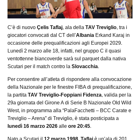
C’è di nuovo
Çelis Taflaj
, ala della
TAV Treviglio
, tra i
giocatori convocati dal CT dell’
Albania
Erkand Karaj in
occasione delle prequalificazioni agli Europei 2029.
Lunedì 2 marzo alle 18, infatti, nel gruppo C il quasi
ventottenne biancoverde sarà sul parquet dalla nativa
Scutari per il match contro la
Slovacchia
.
Per consentire all’atleta di rispondere alla convocazione
della Nazionale per le finestre FIBA di prequalificazione,
la partita
TAV Treviglio-Foppiani Fidenza
, valida per la
29a giornata del Girone A di Serie B Nazionale Old Wild
West, in programma alla “PalaFacchetti – BCC Carate e
Treviglio – Arena” di Treviglio, è stata posticipata a
lunedì 16 marzo 2026
alle
ore 20:45
.
Nato a Scutari il
12 marzo 1998, Taflaj
è un’ala di 201