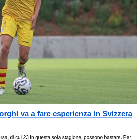
orghi va a fare esperienza in Svizzera
sa, di cui 23 in questa sola stagione, possono bastare. Per