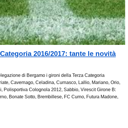
a Categoria 2016/2017: tante le novità
Delegazione di Bergamo i gironi della Terza Categoria
iate, Cavernago, Celadina, Curnasco, Lallio, Mariano, Orio,
i, Polisportiva Colognola 2012, Sabbio, Virescit Girone B:
rno, Bonate Sotto, Brembillese, FC Curno, Futura Madone,