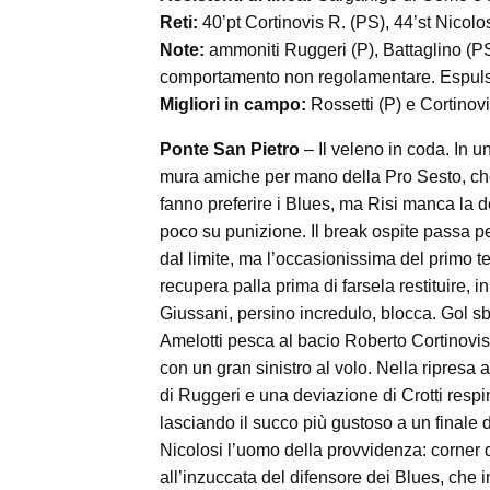
Reti:
40’pt Cortinovis R. (PS), 44’st Nicolo
Note:
ammoniti Ruggeri (P), Battaglino (PS
comportamento non regolamentare. Espulso
Migliori in campo:
Rossetti (P) e Cortinov
Ponte San Pietro
– Il veleno in coda. In un
mura amiche per mano della Pro Sesto, che
fanno preferire i Blues, ma Risi manca la d
poco su punizione. Il break ospite passa per 
dal limite, ma l’occasionissima del primo 
recupera palla prima di farsela restituire, 
Giussani, persino incredulo, blocca. Gol sba
Amelotti pesca al bacio Roberto Cortinovis
con un gran sinistro al volo. Nella ripresa
di Ruggeri e una deviazione di Crotti respi
lasciando il succo più gustoso a un finale d
Nicolosi l’uomo della provvidenza: corner 
all’inzuccata del difensore dei Blues, che 