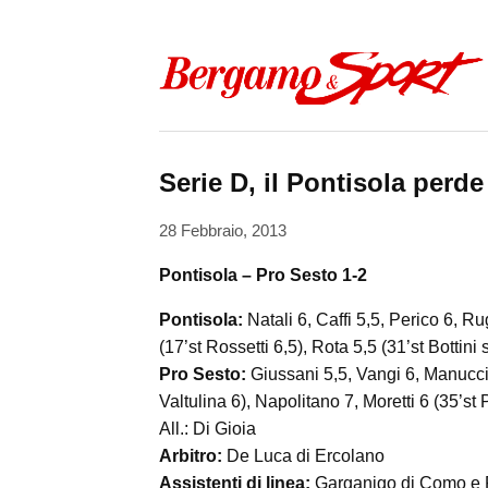
Skip to content
Serie D, il Pontisola perde 
28 Febbraio, 2013
Pontisola – Pro Sesto 1-2
Pontisola:
Natali 6, Caffi 5,5, Perico 6, Rug
(17’st Rossetti 6,5), Rota 5,5 (31’st Bottini s.
Pro Sesto:
Giussani 5,5, Vangi 6, Manucci 6
Valtulina 6), Napolitano 7, Moretti 6 (35’st 
All.: Di Gioia
Arbitro:
De Luca di Ercolano
Assistenti di linea:
Garganigo di Como e P