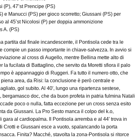
si (P), 47’st Prencipe (PS)
) e Manucci (PS) per gioco scorretto; Giussani (PS) per
 al 45’st Nicolosi (P) per doppia ammonizione
is A. (PS)
a partita dal finale incandescente, il Pontisola cede tra le
 compie un passo importante in chiave-salvezza. In avvio si
eviazione al cross di Augello, mentre Bellina mette alto di
la fucilata di Battaglino, che servito da Moretti sfiora il palo
tempo è appannaggio di Ruggeri. Fa tutto il numero otto, che
in piena area, da Risi: la conclusione è però centrale e
gliato, gol subito. Al 40′, lungo una ripartenza sestese,
, bergamasco doc, che da buon profeta in patria fulmina Natali
 accade poco o nulla, fatta eccezione per un cross senza esito
nta da Giussani. La Pro Sesto manca il colpo del k.o,
i gara al cardiopalma. Il Pontisola arremba e al 44′ trova in
di Crotti e Giussani esce a vuoto, spalancando la porta
insacca. Finita? Macché, stavolta la zona-Pontisola si ritorce