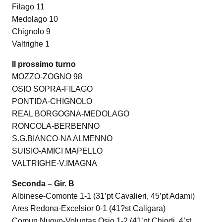
Filago 11
Medolago 10
Chignolo 9
Valtrighe 1
Il prossimo turno
MOZZO-ZOGNO 98
OSIO SOPRA-FILAGO
PONTIDA-CHIGNOLO
REAL BORGOGNA-MEDOLAGO
RONCOLA-BERBENNO
S.G.BIANCO-NA ALMENNO
SUISIO-AMICI MAPELLO
VALTRIGHE-V.IMAGNA
Seconda – Gir. B
Albinese-Comonte 1-1 (31’pt Cavalieri, 45’pt Adami)
Ares Redona-Excelsior 0-1 (41?st Caligara)
Comun Nuovo-Voluntas Osio 1-2 (41’pt Chiodi, 4’st