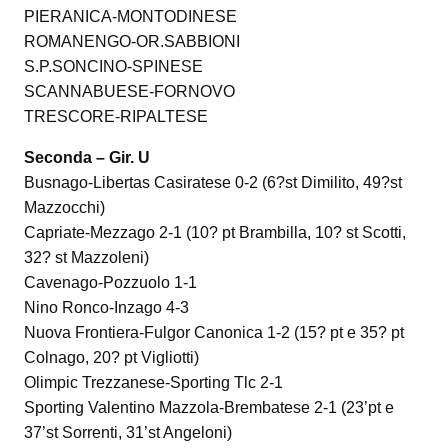
PIERANICA-MONTODINESE
ROMANENGO-OR.SABBIONI
S.P.SONCINO-SPINESE
SCANNABUESE-FORNOVO
TRESCORE-RIPALTESE
Seconda – Gir. U
Busnago-Libertas Casiratese 0-2 (6?st Dimilito, 49?st
Mazzocchi)
Capriate-Mezzago 2-1 (10? pt Brambilla, 10? st Scotti,
32? st Mazzoleni)
Cavenago-Pozzuolo 1-1
Nino Ronco-Inzago 4-3
Nuova Frontiera-Fulgor Canonica 1-2 (15? pt e 35? pt
Colnago, 20? pt Vigliotti)
Olimpic Trezzanese-Sporting Tlc 2-1
Sporting Valentino Mazzola-Brembatese 2-1 (23’pt e
37’st Sorrenti, 31’st Angeloni)