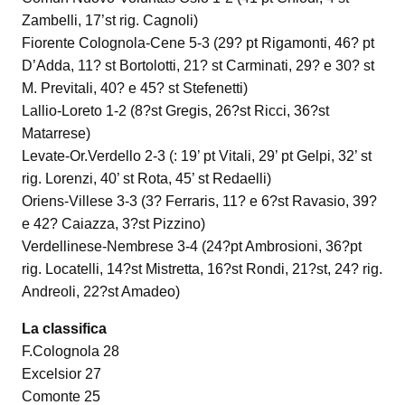
Zambelli, 17’st rig. Cagnoli)
Fiorente Colognola-Cene 5-3 (29? pt Rigamonti, 46? pt
D’Adda, 11? st Bortolotti, 21? st Carminati, 29? e 30? st
M. Previtali, 40? e 45? st Stefenetti)
Lallio-Loreto 1-2 (8?st Gregis, 26?st Ricci, 36?st
Matarrese)
Levate-Or.Verdello 2-3 (: 19’ pt Vitali, 29’ pt Gelpi, 32’ st
rig. Lorenzi, 40’ st Rota, 45’ st Redaelli)
Oriens-Villese 3-3 (3? Ferraris, 11? e 6?st Ravasio, 39?
e 42? Caiazza, 3?st Pizzino)
Verdellinese-Nembrese 3-4 (24?pt Ambrosioni, 36?pt
rig. Locatelli, 14?st Mistretta, 16?st Rondi, 21?st, 24? rig.
Andreoli, 22?st Amadeo)
La classifica
F.Colognola 28
Excelsior 27
Comonte 25