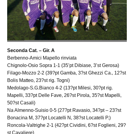
Seconda Cat. – Gir. A
Berbenno-Amici Mapello rinviata
Chignolo-Osio Sopra 1-1 (35’pt Dibiase, 3’st Gerosa)
Filago-Mozzo 2-2 (39?pt Gamba, 3?st Ghezzi Ca., 12?st
Bolis Matteo, 23?st rig. Togni)
Medolago-S.G.Bianco 4-2 (13?pt Milesi, 30?pt rig.
Mapelli, 33?pt Delle Fave, 26?st Pirola, 35?st Mapelli,
50?st Casali)
Na Almenno-Suisio 0-5 (27?pt Ravasio, 34?pt – 23?st
Bonacina M, 37?pt Locatelli N, 38?st Locatelli P.)
Roncola-Valtrighe 2-1 (42?pt Cividini, 6?st Foglieni, 29?
st Cavaliere)