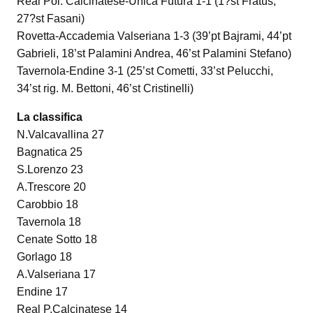
Real Pol. Calcinatese-Unica Futura 1-1 (1?st Fratus,
27?st Fasani)
Rovetta-Accademia Valseriana 1-3 (39’pt Bajrami, 44’pt
Gabrieli, 18’st Palamini Andrea, 46’st Palamini Stefano)
Tavernola-Endine 3-1 (25’st Cometti, 33’st Pelucchi,
34’st rig. M. Bettoni, 46’st Cristinelli)
La classifica
N.Valcavallina 27
Bagnatica 25
S.Lorenzo 23
A.Trescore 20
Carobbio 18
Tavernola 18
Cenate Sotto 18
Gorlago 18
A.Valseriana 17
Endine 17
Real P.Calcinatese 14