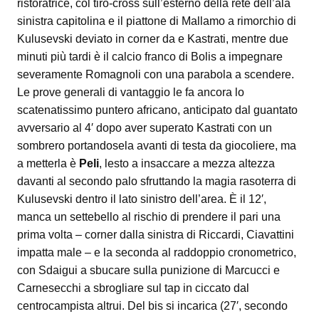
ristoratrice, col tiro-cross sull’esterno della rete dell’ala
sinistra capitolina e il piattone di Mallamo a rimorchio di
Kulusevski deviato in corner da e Kastrati, mentre due
minuti più tardi è il calcio franco di Bolis a impegnare
severamente Romagnoli con una parabola a scendere.
Le prove generali di vantaggio le fa ancora lo
scatenatissimo puntero africano, anticipato dal guantato
avversario al 4′ dopo aver superato Kastrati con un
sombrero portandosela avanti di testa da giocoliere, ma
a metterla è
Peli
, lesto a insaccare a mezza altezza
davanti al secondo palo sfruttando la magia rasoterra di
Kulusevski dentro il lato sinistro dell’area. È il 12′,
manca un settebello al rischio di prendere il pari una
prima volta – corner dalla sinistra di Riccardi, Ciavattini
impatta male – e la seconda al raddoppio cronometrico,
con Sdaigui a sbucare sulla punizione di Marcucci e
Carnesecchi a sbrogliare sul tap in ciccato dal
centrocampista altrui. Del bis si incarica (27′, secondo