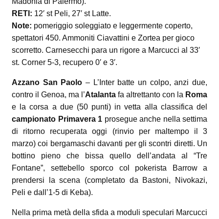
Madonia di Palermo).
RETI:
12′ st Peli, 27′ st Latte.
Note:
pomeriggio soleggiato e leggermente coperto,
spettatori 450. Ammoniti Ciavattini e Zortea per gioco
scorretto. Carnesecchi para un rigore a Marcucci al 33′
st. Corner 5-3, recupero 0′ e 3′.
Azzano San Paolo
– L’Inter batte un colpo, anzi due,
contro il Genoa, ma l’
Atalanta
fa altrettanto con la
Roma
e la corsa a due (50 punti) in vetta alla classifica del
campionato Primavera 1
prosegue anche nella settima
di ritorno recuperata oggi (rinvio per maltempo il 3
marzo) coi bergamaschi davanti per gli scontri diretti. Un
bottino pieno che bissa quello dell’andata al “Tre
Fontane”, settebello sporco col pokerista Barrow a
prendersi la scena (completato da Bastoni, Nivokazi,
Peli e dall’1-5 di Keba).
Nella prima metà della sfida a moduli speculari Marcucci