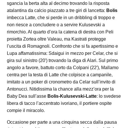
sgancia la berta alta al decimo trovando la risposta
atalantina da calcio piazzato a tre giri di lancetta:
Bolis
imbecca Latte, che si perde in un dribbling di troppo e
non riesce a concludere o a servire Kulusevski a
rimorchio. Al quarto d’ora la catena di destra con Peli
proietta Zortea oltre Valeau, ma Kastrati protegge
l’uscita di Romagnoli. Confronto che si fa apertissimo e
Lupa affamatissima: Sdaigui in mezzo per Celar, che si
gira sul sinistro (20′) trovando la diga di Alari. Sul primo
angolo a favore, battuto corto da Colpani (22′), Mallamo
centra per la testa di Latte che colpisce a campanile,
imitato a un poker di cronometro da Celar sull’invito di
Antonucci. Nitidissima la chance alla mezz’ora per la
Baby Dea sull’asse
Bolis-Kulusevski-Latte
: lo svedese
libera di tacco l’accentrato ivoriano, il portiere ospite
compie il miracolo.
Occasione per parte a una cinquina secca dalla pausa