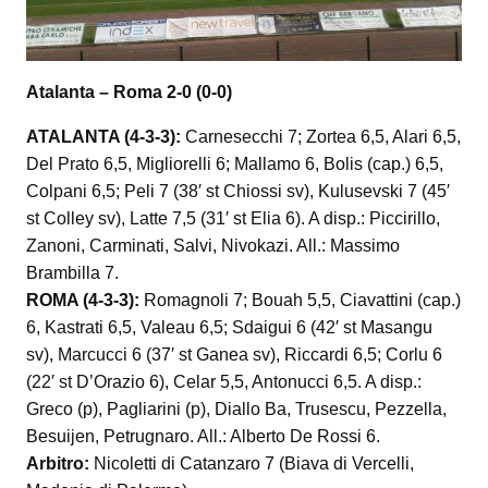
Atalanta – Roma 2-0 (0-0)
ATALANTA (4-3-3):
Carnesecchi 7; Zortea 6,5, Alari 6,5,
Del Prato 6,5, Migliorelli 6; Mallamo 6, Bolis (cap.) 6,5,
Colpani 6,5; Peli 7 (38′ st Chiossi sv), Kulusevski 7 (45′
st Colley sv), Latte 7,5 (31′ st Elia 6). A disp.: Piccirillo,
Zanoni, Carminati, Salvi, Nivokazi. All.: Massimo
Brambilla 7.
ROMA (4-3-3):
Romagnoli 7; Bouah 5,5, Ciavattini (cap.)
6, Kastrati 6,5, Valeau 6,5; Sdaigui 6 (42′ st Masangu
sv), Marcucci 6 (37′ st Ganea sv), Riccardi 6,5; Corlu 6
(22′ st D’Orazio 6), Celar 5,5, Antonucci 6,5. A disp.:
Greco (p), Pagliarini (p), Diallo Ba, Trusescu, Pezzella,
Besuijen, Petrugnaro. All.: Alberto De Rossi 6.
Arbitro:
Nicoletti di Catanzaro 7 (Biava di Vercelli,