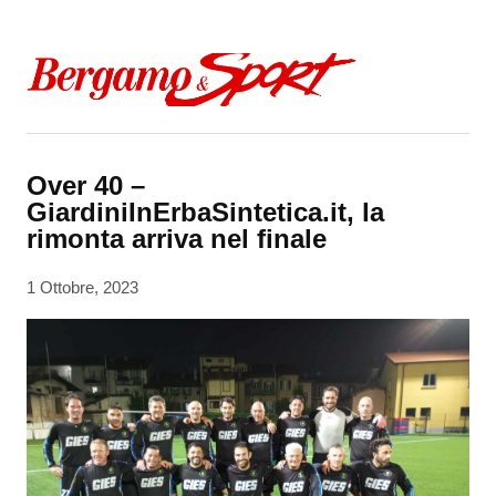
Skip to content
Over 40 –
GiardiniInErbaSintetica.it, la
rimonta arriva nel finale
1 Ottobre, 2023