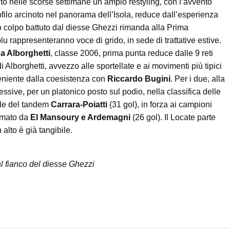
ito nelle scorse settimane un ampio restyling, con l’avvento
ofilo arcinoto nel panorama dell’Isola, reduce dall’esperienza
mo colpo battuto dal diesse Ghezzi rimanda alla Prima
u rappresenteranno voce di grido, in sede di trattative estive.
a Alborghetti
, classe 2006, prima punta reduce dalle 9 reti
i Alborghetti, avvezzo alle sportellate e ai movimenti più tipici
veniente dalla coesistenza con
Riccardo Bugini
. Per i due, alla
essive, per un platonico posto sul podio, nella classifica delle
alle del tandem
Carrara-Poiatti
(31 gol), in forza ai campioni
ormato da
El Mansoury e Ardemagni
(26 gol). Il Locate parte
 alto è già tangibile.
al fianco del diesse Ghezzi