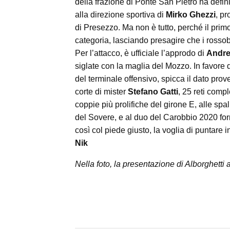
della frazione di Ponte San Pietro ha defin
alla direzione sportiva di
Mirko Ghezzi
, pr
di Presezzo. Ma non è tutto, perché il pri
categoria, lasciando presagire che i rossobl
Per l’attacco, è ufficiale l’approdo di
Andre
siglate con la maglia del Mozzo. In favore d
del terminale offensivo, spicca il dato pro
corte di mister
Stefano Gatti
, 25 reti compl
coppie più prolifiche del girone E, alle sp
del Sovere, e al duo del Carobbio 2020 f
così col piede giusto, la voglia di puntare in
Nik
Nella foto, la presentazione di Alborghetti 