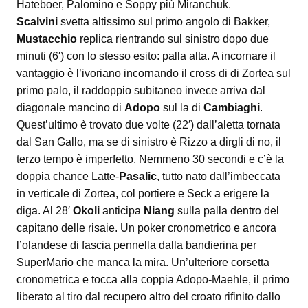
Hateboer, Palomino e Soppy più Miranchuk.
Scalvini
svetta altissimo sul primo angolo di Bakker,
Mustacchio
replica rientrando sul sinistro dopo due
minuti (6′) con lo stesso esito: palla alta. A incornare il
vantaggio è l’ivoriano incornando il cross di di Zortea sul
primo palo, il raddoppio subitaneo invece arriva dal
diagonale mancino di
Adopo
sul la di
Cambiaghi
.
Quest’ultimo è trovato due volte (22′) dall’aletta tornata
dal San Gallo, ma se di sinistro è Rizzo a dirgli di no, il
terzo tempo è imperfetto. Nemmeno 30 secondi e c’è la
doppia chance Latte-
Pasalic
, tutto nato dall’imbeccata
in verticale di Zortea, col portiere e Seck a erigere la
diga. Al 28′
Okoli
anticipa
Niang
sulla palla dentro del
capitano delle risaie. Un poker cronometrico e ancora
l’olandese di fascia pennella dalla bandierina per
SuperMario che manca la mira. Un’ulteriore corsetta
cronometrica e tocca alla coppia Adopo-Maehle, il primo
liberato al tiro dal recupero altro del croato rifinito dallo