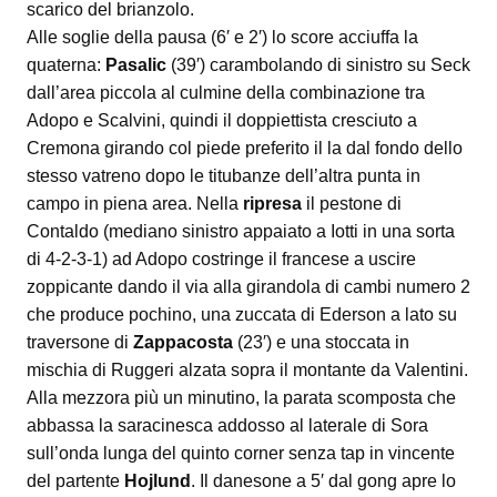
scarico del brianzolo.
Alle soglie della pausa (6′ e 2′) lo score acciuffa la
quaterna:
Pasalic
(39′) carambolando di sinistro su Seck
dall’area piccola al culmine della combinazione tra
Adopo e Scalvini, quindi il doppiettista cresciuto a
Cremona girando col piede preferito il la dal fondo dello
stesso vatreno dopo le titubanze dell’altra punta in
campo in piena area. Nella
ripresa
il pestone di
Contaldo (mediano sinistro appaiato a Iotti in una sorta
di 4-2-3-1) ad Adopo costringe il francese a uscire
zoppicante dando il via alla girandola di cambi numero 2
che produce pochino, una zuccata di Ederson a lato su
traversone di
Zappacosta
(23′) e una stoccata in
mischia di Ruggeri alzata sopra il montante da Valentini.
Alla mezzora più un minutino, la parata scomposta che
abbassa la saracinesca addosso al laterale di Sora
sull’onda lunga del quinto corner senza tap in vincente
del partente
Hojlund
. Il danesone a 5′ dal gong apre lo