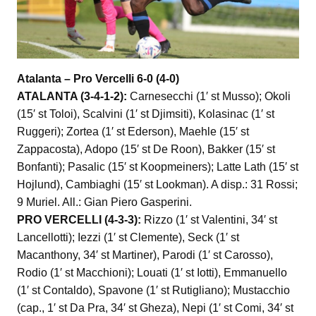
Atalanta – Pro Vercelli 6-0 (4-0)
ATALANTA (3-4-1-2):
Carnesecchi (1′ st Musso); Okoli
(15′ st Toloi), Scalvini (1′ st Djimsiti), Kolasinac (1′ st
Ruggeri); Zortea (1′ st Ederson), Maehle (15′ st
Zappacosta), Adopo (15′ st De Roon), Bakker (15′ st
Bonfanti); Pasalic (15′ st Koopmeiners); Latte Lath (15′ st
Hojlund), Cambiaghi (15′ st Lookman). A disp.: 31 Rossi;
9 Muriel. All.: Gian Piero Gasperini.
PRO VERCELLI (4-3-3):
Rizzo (1′ st Valentini, 34′ st
Lancellotti); Iezzi (1′ st Clemente), Seck (1′ st
Macanthony, 34′ st Martiner), Parodi (1′ st Carosso),
Rodio (1′ st Macchioni); Louati (1′ st Iotti), Emmanuello
(1′ st Contaldo), Spavone (1′ st Rutigliano); Mustacchio
(cap., 1′ st Da Pra, 34′ st Gheza), Nepi (1′ st Comi, 34′ st