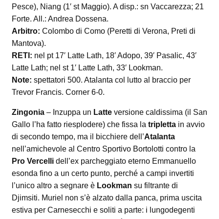
Pesce), Niang (1′ st Maggio). A disp.: sn Vaccarezza; 21
Forte. All.: Andrea Dossena.
Arbitro:
Colombo di Como (Peretti di Verona, Preti di
Mantova).
RETI:
nel pt 17′ Latte Lath, 18′ Adopo, 39′ Pasalic, 43′
Latte Lath; nel st 1′ Latte Lath, 33′ Lookman.
Note:
spettatori 500. Atalanta col lutto al braccio per
Trevor Francis. Corner 6-0.
Zingonia
– Inzuppa un
Latte
versione caldissima (il San
Gallo l’ha fatto riesplodere) che fissa la
tripletta
in avvio
di secondo tempo, ma il bicchiere dell’
Atalanta
nell’amichevole al Centro Sportivo Bortolotti contro la
Pro Vercelli
dell’ex parcheggiato eterno Emmanuello
esonda fino a un certo punto, perché a campi invertiti
l’unico altro a segnare è
Lookman
su filtrante di
Djimsiti. Muriel non s’è alzato dalla panca, prima uscita
estiva per Carnesecchi e soliti a parte: i lungodegenti