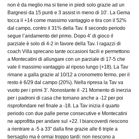
non è da meglio ma si tiene in piedi solo grazie ad un
Bargnesi da 15 punti e 3 assist in meno di 10’. La Gema
tocca il +14 come massimo vantaggio e tira con il 52%
dal campo, contro il 31% della Tav. Il secondo periodo
segue l’andamento del primo. Dopo 4’ di gioco il
parziale è solo di 4-2 in favore della Tav. I ragazzi di
coach Villa sprecano tante occasioni facili e permettono
a Montecatini di allungare con un parziale di 17-5 che
vale il massimo vantaggio al riposo lungo (+18). La Tav
rimane a galla grazie al 10/12 a cronometro fermo, per il
resto è 6/29 dal campo (20%). Nella ripresa la Tav va
vuoto per i primi 3’. Nonostante il -21 Momento di inerzia
per i padroni di casa che tornano anche a -12 per poi
risprofondare nel finale a -18. La Tav inizia il quarto
periodo con due palle perse consecutive e Montecatini
ne approfitta per andare sul +22. I biancoverdi riescono
a rientrare a -5 a 33” dalla fine grazie alle 6 triple a
bersaglio ma è ormai troppo tardi: non riescono a