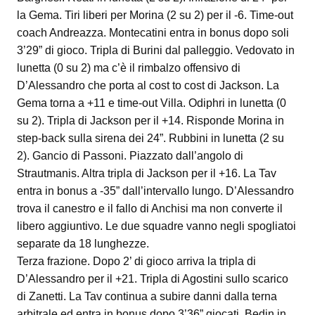
la Gema. Tiri liberi per Morina (2 su 2) per il -6. Time-out
coach Andreazza. Montecatini entra in bonus dopo soli
3’29” di gioco. Tripla di Burini dal palleggio. Vedovato in
lunetta (0 su 2) ma c’è il rimbalzo offensivo di
D’Alessandro che porta al cost to cost di Jackson. La
Gema torna a +11 e time-out Villa. Odiphri in lunetta (0
su 2). Tripla di Jackson per il +14. Risponde Morina in
step-back sulla sirena dei 24”. Rubbini in lunetta (2 su
2). Gancio di Passoni. Piazzato dall’angolo di
Strautmanis. Altra tripla di Jackson per il +16. La Tav
entra in bonus a -35” dall’intervallo lungo. D’Alessandro
trova il canestro e il fallo di Anchisi ma non converte il
libero aggiuntivo. Le due squadre vanno negli spogliatoi
separate da 18 lunghezze.
Terza frazione. Dopo 2’ di gioco arriva la tripla di
D’Alessandro per il +21. Tripla di Agostini sullo scarico
di Zanetti. La Tav continua a subire danni dalla terna
arbitrale ed entra in bonus dopo 3’36” giocati. Bedin in