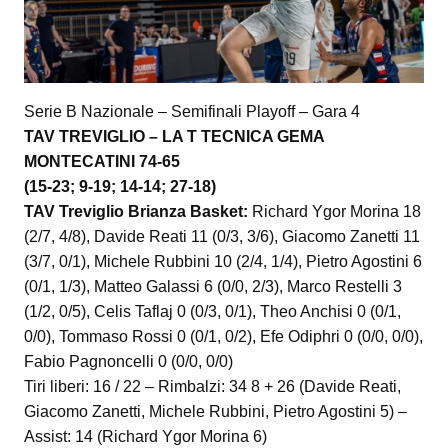
Serie B Nazionale – Semifinali Playoff – Gara 4
TAV TREVIGLIO – LA T TECNICA GEMA
MONTECATINI 74-65
(15-23; 9-19; 14-14; 27-18)
TAV Treviglio Brianza Basket:
Richard Ygor Morina 18
(2/7, 4/8), Davide Reati 11 (0/3, 3/6), Giacomo Zanetti 11
(3/7, 0/1), Michele Rubbini 10 (2/4, 1/4), Pietro Agostini 6
(0/1, 1/3), Matteo Galassi 6 (0/0, 2/3), Marco Restelli 3
(1/2, 0/5), Celis Taflaj 0 (0/3, 0/1), Theo Anchisi 0 (0/1,
0/0), Tommaso Rossi 0 (0/1, 0/2), Efe Odiphri 0 (0/0, 0/0),
Fabio Pagnoncelli 0 (0/0, 0/0)
Tiri liberi: 16 / 22 – Rimbalzi: 34 8 + 26 (Davide Reati,
Giacomo Zanetti, Michele Rubbini, Pietro Agostini 5) –
Assist: 14 (Richard Ygor Morina 6)