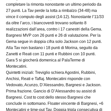
completare la rimonta nonostante un ultimo periodo da
27 punti. La Tav perde la lotta a rimbalzo (34-48) ma
vince il computo degli assist (14-12). Nonostante l’11/33
da oltre l’arco, i biancoverdi trovano soltanto 8
realizzazioni dall’area, contro i 17 canestri della Gema.
Bargnesi MVP con 26 punti e 26 di valutazione. Per la
Gema segue in doppia cifra solo Jackson con 12 punti.
Alla Tav non bastano i 18 punti di Morina, seguito da
Zanetti e Reati con 11 punti e Rubbini con 10 punti.
Gara 5 si giocherà domenica al PalaTerme di
Montecatini.
Quintetti iniziali: Treviglio schiera Agostini, Rubbini,
Anchisi, Reati e Taflaj. Montecatini risponde con
Vedovato, Acunzo, D’Alessandro, Bargnesi e Jackson.
Prima frazione. Gancio di D’Alessandro su assist di
Bargnesi. Cost to cost dello stesso Bargnesi che
conclude in sottomano. Floater vincente di Bargnesi, +6
Montecatini e time-out Tav. Doppia tripla consecutiva di