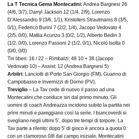
La T Tecnica Gema Montecatini:
Andrea Bargnesi 26
(4/6, 3/7), Darryl Jackson 12 (1/4, 2/9), Lorenzo
D’Alessandro 9 (3/6, 1/1), Kristofers Strautmanis 8 (3/5,
0/1), Federico Burini 7 (2/2, 1/4), Jacopo Vedovato 4
(2/5, 0/0), Mattia Acunzo 3 (0/2, 1/2), Alberto Bedin 3
(1/2, 0/0), Lorenzo Passoni 2 (1/2, 0/1), Nicolò Isotta 0
(0/0, 0/0)
Tiri liberi: 16 / 22 – Rimbalzi: 48 10 + 38 (Jacopo
Vedovato 10) – Assist: 12 (Andrea Bargnesi 5)
Arbitri:
Lanciotti di Porto San Giorgio (FM), Guarino di
Campobasso e Invernizzi di Dorno (PV).
Treviglio
– La Tav cede di nuovo il passo ad una
Montecatini che conduce sin dal primo minuto. Gli
uomini di coach Andreazza incidono subito la partita nei
primi minuti e pareggiano così la serie. I biancoverdi si
svegliano negli ultimi 5’, dopo tre tempi di torpore. La
Tav parte a rilento: dopo 5’ di gioco è ancora a quota 0
con un clamoroso 0/8 dal campo iniziale. Montecatini