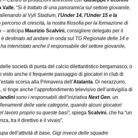
a Valle
.
“Si è trattato di una panoramica sul settore giovanile,
 allenando al Vyll Stadium,
l’Under 14, l’Under 15 e la
 percorso di crescita, la nostra filosofia per la formazione di
o
– anticipa
Maurizio Scalvini
, consigliere delegato per il
io è destinato ad andare in onda sul TG Regionale delle 14 e
 ha intervistato anche il responsabile del settore giovanile,
delle società di punta del calcio dilettantistico bergamasco, o
visto anche il frequente passaggio di giocatori in club di
’estate scorsa alla Primavera dell’
Atalanta
. Di nerazzurro,
tri, si tinge anche l’approfondimento televisivo dell’antivigilia di
landini
sono i responsabili dell’iniziativa
Next Gen
, un
llenamenti delle varie categorie, quando alcuni giocatori
el lavoro proprio su queste basi”
, spiega
Scalvini
, che ha “un
, tra il direttivo e il vivaio”.
pa dell’attività di base, Gigi invece delle squadre