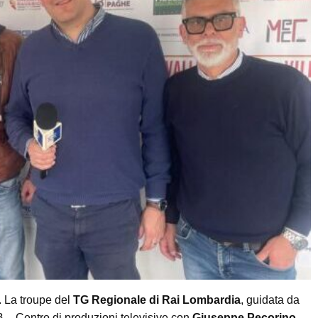
. La troupe del
TG Regionale di Rai Lombardia
, guidata da
B – Centro di produzioni televisive con
Giuseppe Pecorino