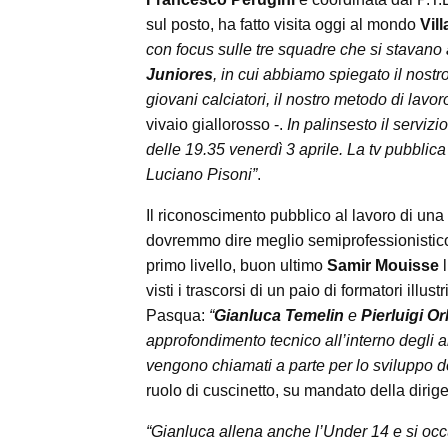
sul posto, ha fatto visita oggi al mondo
Vill
con focus sulle tre squadre che si stavano
Juniores
, in cui abbiamo spiegato il nostro
giovani calciatori, il nostro metodo di lavor
vivaio giallorosso -.
In palinsesto il serviz
delle 19.35 venerdì 3 aprile. La tv pubblica
Luciano Pisoni”
.
Il riconoscimento pubblico al lavoro di una 
dovremmo dire meglio semiprofessionistico 
primo livello, buon ultimo
Samir Mouisse
l
visti i trascorsi di un paio di formatori illus
Pasqua:
“
Gianluca Temelin
e
Pierluigi Or
approfondimento tecnico all’interno degli a
vengono chiamati a parte per lo sviluppo d
ruolo di cuscinetto, su mandato della dirigenza
“Gianluca allena anche l’Under 14 e si occu