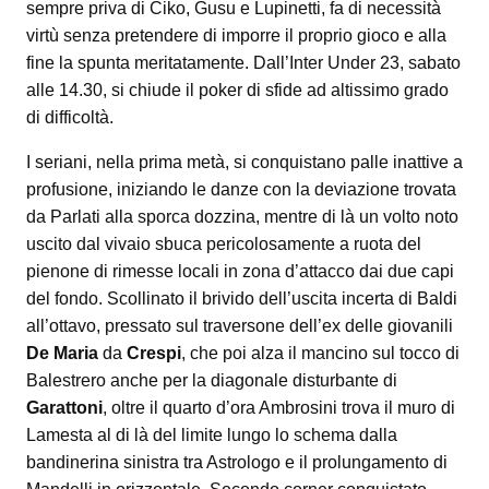
sempre priva di Ciko, Gusu e Lupinetti, fa di necessità
virtù senza pretendere di imporre il proprio gioco e alla
fine la spunta meritatamente. Dall’Inter Under 23, sabato
alle 14.30, si chiude il poker di sfide ad altissimo grado
di difficoltà.
I seriani, nella prima metà, si conquistano palle inattive a
profusione, iniziando le danze con la deviazione trovata
da Parlati alla sporca dozzina, mentre di là un volto noto
uscito dal vivaio sbuca pericolosamente a ruota del
pienone di rimesse locali in zona d’attacco dai due capi
del fondo. Scollinato il brivido dell’uscita incerta di Baldi
all’ottavo, pressato sul traversone dell’ex delle giovanili
De Maria
da
Crespi
, che poi alza il mancino sul tocco di
Balestrero anche per la diagonale disturbante di
Garattoni
, oltre il quarto d’ora Ambrosini trova il muro di
Lamesta al di là del limite lungo lo schema dalla
bandinerina sinistra tra Astrologo e il prolungamento di