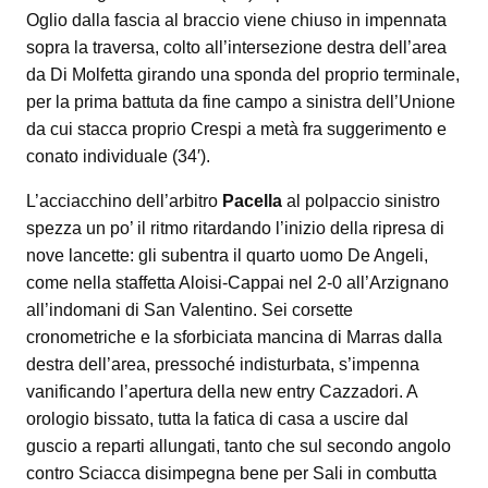
Oglio dalla fascia al braccio viene chiuso in impennata
sopra la traversa, colto all’intersezione destra dell’area
da Di Molfetta girando una sponda del proprio terminale,
per la prima battuta da fine campo a sinistra dell’Unione
da cui stacca proprio Crespi a metà fra suggerimento e
conato individuale (34′).
L’acciacchino dell’arbitro
Pacella
al polpaccio sinistro
spezza un po’ il ritmo ritardando l’inizio della ripresa di
nove lancette: gli subentra il quarto uomo De Angeli,
come nella staffetta Aloisi-Cappai nel 2-0 all’Arzignano
all’indomani di San Valentino. Sei corsette
cronometriche e la sforbiciata mancina di Marras dalla
destra dell’area, pressoché indisturbata, s’impenna
vanificando l’apertura della new entry Cazzadori. A
orologio bissato, tutta la fatica di casa a uscire dal
guscio a reparti allungati, tanto che sul secondo angolo
contro Sciacca disimpegna bene per Sali in combutta