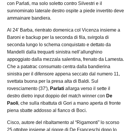
con Parlati, ma solo soletto contro Silvestri e il
sunnominato laterale destro ospite a piede invertito deve
ammainare bandiera.
Al 24′ Barba, rientrato domenica col Vicenza insieme a
Baroni e backup per la seconda di fila, svirgola di
seconda lungo lo schema conquistato e dettato da
Mandelli dalla trequarti sinistra nell’allunghino
appoggiato dalla mezzala salentina, frenato da Lamesta.
Che a patatrac consumato centra dalla bandierina
sinistra per il difensore appena seccato dal numero 11,
svettata buona per la presa alta di Baldi. Sul
rovesciamento (37′),
Parlati
allarga verso il sette il
destro dietro input doppio del match winner con
De
Paoli
, che sulla ribattuta di Gori a mano aperta di fronte
piena sbatte addosso al fianco di Boci.
Cisco, autore del ribaltamento al “Rigamonti” lo scorso
25 ottobre insieme al rigore di De Franceschi dopo lo