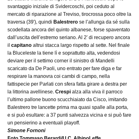
svantaggio iniziale di Svidercoschi, poi ceduto al
mercato di riparazione al Treviso, tirocrossa poco oltre la
traversa (39′), quindi
Balestrero
se l’allunga da sé sulla
scodellata ancora del quinto albanese, forse spaventato
dall’uscita dell’estremo seriano. Al 2′ di recupero ancora
il
capitano
altrui stacca largo rispetto al sette. Nel finale
la Bluceleste la tiene lì e soprattutto alta, vedendosi
deviare per il settimo corner il sinistro di Mandelli
scaricato da De Paoli, uno entrato per fare diga e far
respirare la manovra coi cambi di campo, nella
fattispecie per Parlati con sfera fatta girare a destra per
la littorina avellinese.
Crespi
alza alla viva il parroco
l’ultimo pallone buono scucchiaiato da Cisco, imitando
Balestrero tre lancette prima ma quasi spalle alla porta,
e si può esultare: a 37 punti salvezza vicina e si può fare
un pensierino a eventuali playoff.
Simone Fornoni
Foto Tommaso Berardi/U.C. AlbinoLeffe