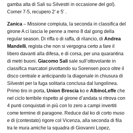
gamba alta di Sali su Silvestri in occasione del gol).
Corner 7-5, recupero 2′ e 5′ .
Zanica
– Missione compiuta, la seconda in classifica del
girone A ci lascia le penne a meno 8 dal gong della
regular season. Di riffa o di raffa, di rilancio, di
Andrea
Mandelli
, regista che non si vergogna certo a fare il
libero davanti alla difesa, e di corsa, per una quarantina
di metri buoni.
Giacomo Sali
sale sull’ottovolante in
classifica marcatori pivottando su Sorensen poco oltre il
disco centrale e anticipando la diagonale in chiusura di
Silvestri per la fuga solitaria conclusa dal lungolinea.
Primo tiro in porta,
Union Brescia
ko e
AlbinoLeffe
che
nel ciclo terribile rispetto al girone d’andata si ritrova con
4 punti conquistati in più con lo zero a campi invertiti
come termine di paragone. Reduce dal ko di corto muso
e di (contestato) rigore col Vicenza, alla seconda di fila
tra le mura amiche la squadra di Giovanni Lopez,