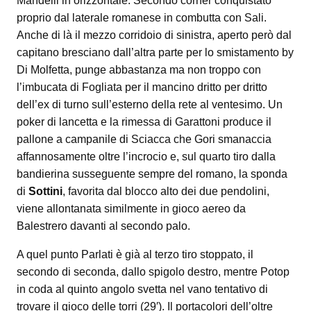
Mandelli in orizzontale. Secondo corner conquistato
proprio dal laterale romanese in combutta con Sali.
Anche di là il mezzo corridoio di sinistra, aperto però dal
capitano bresciano dall’altra parte per lo smistamento by
Di Molfetta, punge abbastanza ma non troppo con
l’imbucata di Fogliata per il mancino dritto per dritto
dell’ex di turno sull’esterno della rete al ventesimo. Un
poker di lancetta e la rimessa di Garattoni produce il
pallone a campanile di Sciacca che Gori smanaccia
affannosamente oltre l’incrocio e, sul quarto tiro dalla
bandierina susseguente sempre del romano, la sponda
di
Sottini
, favorita dal blocco alto dei due pendolini,
viene allontanata similmente in gioco aereo da
Balestrero davanti al secondo palo.
A quel punto Parlati è già al terzo tiro stoppato, il
secondo di seconda, dallo spigolo destro, mentre Potop
in coda al quinto angolo svetta nel vano tentativo di
trovare il gioco delle torri (29′). Il portacolori dell’oltre