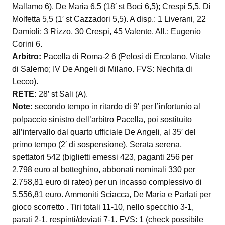
Mallamo 6), De Maria 6,5 (18′ st Boci 6,5); Crespi 5,5, Di
Molfetta 5,5 (1′ st Cazzadori 5,5). A disp.: 1 Liverani, 22
Damioli; 3 Rizzo, 30 Crespi, 45 Valente. All.: Eugenio
Corini 6.
Arbitro:
Pacella di Roma-2 6 (Pelosi di Ercolano, Vitale
di Salerno; IV De Angeli di Milano. FVS: Nechita di
Lecco).
RETE:
28′ st Sali (A).
Note:
secondo tempo in ritardo di 9′ per l’infortunio al
polpaccio sinistro dell’arbitro Pacella, poi sostituito
all’intervallo dal quarto ufficiale De Angeli, al 35′ del
primo tempo (2′ di sospensione). Serata serena,
spettatori 542 (biglietti emessi 423, paganti 256 per
2.798 euro al botteghino, abbonati nominali 330 per
2.758,81 euro di rateo) per un incasso complessivo di
5.556,81 euro. Ammoniti Sciacca, De Maria e Parlati per
gioco scorretto . Tiri totali 11-10, nello specchio 3-1,
parati 2-1, respinti/deviati 7-1. FVS: 1 (check possibile