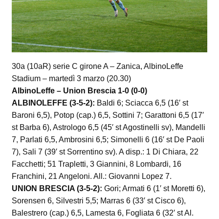
30a (10aR) serie C girone A – Zanica, AlbinoLeffe
Stadium – martedì 3 marzo (20.30)
AlbinoLeffe – Union Brescia 1-0 (0-0)
ALBINOLEFFE (3-5-2):
Baldi 6; Sciacca 6,5 (16′ st
Baroni 6,5), Potop (cap.) 6,5, Sottini 7; Garattoni 6,5 (17′
st Barba 6), Astrologo 6,5 (45′ st Agostinelli sv), Mandelli
7, Parlati 6,5, Ambrosini 6,5; Simonelli 6 (16′ st De Paoli
7), Sali 7 (39′ st Sorrentino sv). A disp.: 1 Di Chiara, 22
Facchetti; 51 Trapletti, 3 Giannini, 8 Lombardi, 16
Franchini, 21 Angeloni. All.: Giovanni Lopez 7.
UNION BRESCIA (3-5-2):
Gori; Armati 6 (1′ st Moretti 6),
Sorensen 6, Silvestri 5,5; Marras 6 (33′ st Cisco 6),
Balestrero (cap.) 6,5, Lamesta 6, Fogliata 6 (32′ st Al.