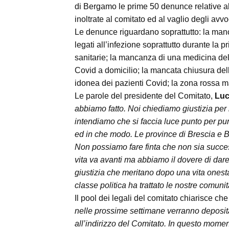
di Bergamo le prime 50 denunce relative a
inoltrate al comitato ed al vaglio degli avvo
Le denunce riguardano soprattutto: la manca
legati all’infezione soprattutto durante la 
sanitarie; la mancanza di una medicina del t
Covid a domicilio; la mancata chiusura de
idonea dei pazienti Covid; la zona rossa ma
Le parole del presidente del Comitato,
Luc
abbiamo fatto. Noi chiediamo giustizia per 
intendiamo che si faccia luce punto per pu
ed in che modo. Le province di Brescia e Be
Non possiamo fare finta che non sia success
vita va avanti ma abbiamo il dovere di dare 
giustizia che meritano dopo una vita onesta e
classe politica ha trattato le nostre comuni
Il pool dei legali del comitato chiarisce ch
nelle prossime settimane verranno deposit
all’indirizzo del Comitato. In questo momen