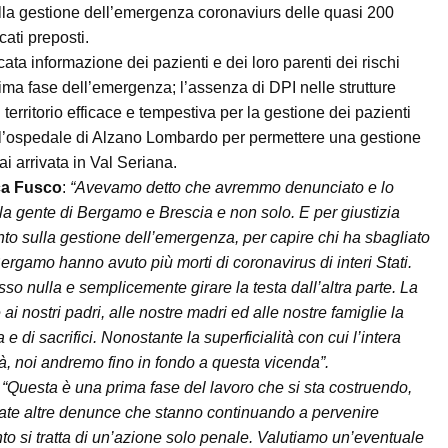
lla gestione dell’emergenza coronaviurs delle quasi 200
cati preposti.
ta informazione dei pazienti e dei loro parenti dei rischi
prima fase dell’emergenza; l’assenza di DPI nelle strutture
erritorio efficace e tempestiva per la gestione dei pazienti
ll’ospedale di Alzano Lombardo per permettere una gestione
i arrivata in Val Seriana.
a Fusco
:
“Avevamo detto che avremmo denunciato e lo
la gente di Bergamo e Brescia e non solo. E per giustizia
nto sulla gestione dell’emergenza, per capire chi ha sbagliato
rgamo hanno avuto più morti di coronavirus di interi Stati.
o nulla e semplicemente girare la testa dall’altra parte. La
ai nostri padri, alle nostre madri ed alle nostre famiglie la
 di sacrifici. Nonostante la superficialità con cui l’intera
tà, noi andremo fino in fondo a questa vicenda”.
e
“Questa è una prima fase del lavoro che si sta costruendo,
ate altre denunce che stanno continuando a pervenire
to si tratta di un’azione solo penale. Valutiamo un’eventuale