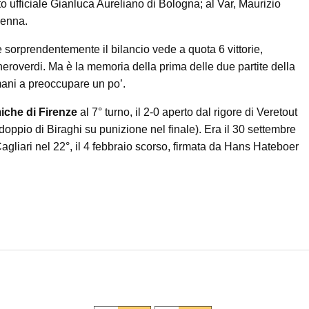
 ufficiale Gianluca Aureliano di Bologna; al Var, Maurizio
venna.
sorprendentemente il bilancio vede a quota 6 vittorie,
i neroverdi. Ma è la memoria della prima delle due partite della
mani a preoccupare un po’.
miche di Firenze
al 7° turno, il 2-0 aperto dal rigore di Veretout
doppio di Biraghi su punizione nel finale). Era il 30 settembre
 Cagliari nel 22°, il 4 febbraio scorso, firmata da Hans Hateboer