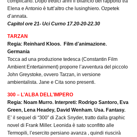
complicano. Dopo tredici anni il bilancio del rapporto tra
Elena e Antonio è tutt’altro che lusinghiero. Ozpetek
d’annata.
Capitol ore 21- Uci Curno 17.20-20-22.30
TARZAN
Regia: Reinhard Kloos. Film d’animazione.
Germania
Tocca ad una produzione tedesca (Constantin Film
Ambient Entertainment) proporre l’avventura del piccolo
John Greystoke, ovvero Tarzan, in versione
ambientalista. Jane e Cita sono presenti.
300 – L’ALBA DELL’IMPERO
Regia: Noam Murro. Interpreti: Rodrigo Santoro, Eva
Green, Lena Headey, David Wenham. Usa. Fantasy.
E’ il sequel di “300” di Zack Snyder, tratto dalla graphic
novel di Frank Miller. Leonida è sato sconfitto alle
Termopili, l’esercito persiano avanza , quindi riuscirà