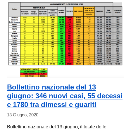
Bollettino nazionale del 13
giugno: 346 nuovi casi, 55 decessi
e 1780 tra dimessi e guariti
13 Giugno, 2020
Bollettino nazionale del 13 giugno, il totale delle