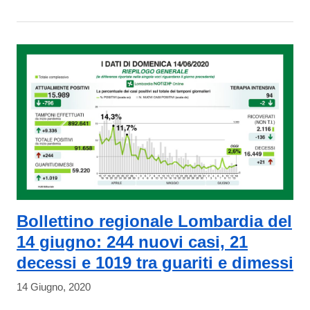
Bollettino regionale Lombardia del
14 giugno: 244 nuovi casi, 21
decessi e 1019 tra guariti e dimessi
14 Giugno, 2020