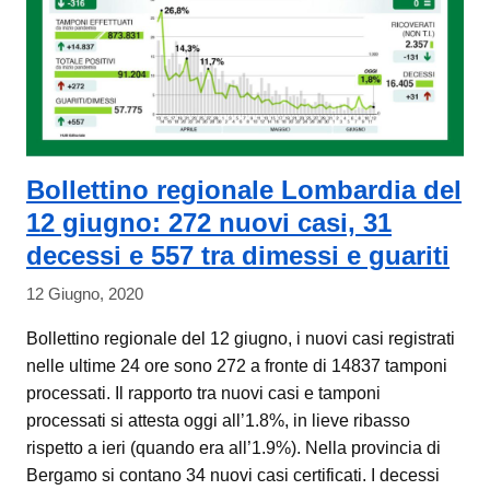
Bollettino regionale Lombardia del
12 giugno: 272 nuovi casi, 31
decessi e 557 tra dimessi e guariti
12 Giugno, 2020
Bollettino regionale del 12 giugno, i nuovi casi registrati
nelle ultime 24 ore sono 272 a fronte di 14837 tamponi
processati. Il rapporto tra nuovi casi e tamponi
processati si attesta oggi all’1.8%, in lieve ribasso
rispetto a ieri (quando era all’1.9%). Nella provincia di
Bergamo si contano 34 nuovi casi certificati. I decessi