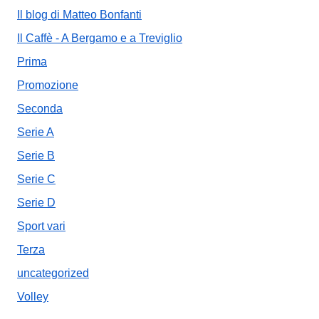
Il blog di Matteo Bonfanti
Il Caffè - A Bergamo e a Treviglio
Prima
Promozione
Seconda
Serie A
Serie B
Serie C
Serie D
Sport vari
Terza
uncategorized
Volley