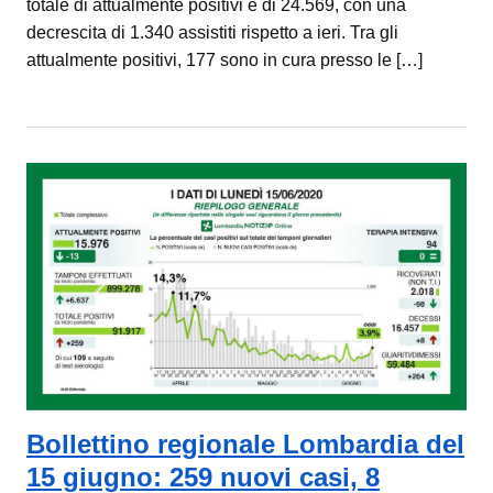
totale di attualmente positivi è di 24.569, con una
decrescita di 1.340 assistiti rispetto a ieri. Tra gli
attualmente positivi, 177 sono in cura presso le […]
Bollettino regionale Lombardia del
15 giugno: 259 nuovi casi, 8