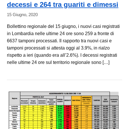
decessi e 264 tra guariti e dimessi
15 Giugno, 2020
Bollettino regionale del 15 giugno, i nuovi casi registrati
in Lombardia nelle ultime 24 ore sono 259 a fronte di
6637 tamponi processati. Il rapporto tra nuovi casi e
tamponi processati si attesta oggi al 3.9%, in rialzo
rispetto a ieri (quando era all’2.6%). I decessi registrati
nelle ultime 24 ore sul territorio regionale sono […]