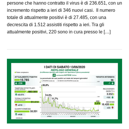
persone che hanno contratto il virus è di 236.651, con un
incremento rispetto a ieri di 346 nuovi casi. Il numero
totale di attualmente positivi è di 27.485, con una
decrescita di 1.512 assistiti rispetto a ieri. Tra gli
attualmente positivi, 220 sono in cura presso le […]