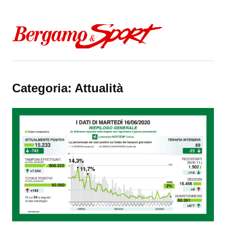
Skip to content
Categoria:
Attualità