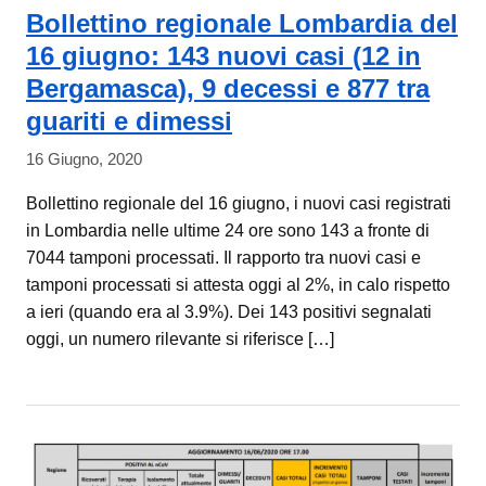
Bollettino regionale Lombardia del
16 giugno: 143 nuovi casi (12 in
Bergamasca), 9 decessi e 877 tra
guariti e dimessi
16 Giugno, 2020
Bollettino regionale del 16 giugno, i nuovi casi registrati
in Lombardia nelle ultime 24 ore sono 143 a fronte di
7044 tamponi processati. Il rapporto tra nuovi casi e
tamponi processati si attesta oggi al 2%, in calo rispetto
a ieri (quando era al 3.9%). Dei 143 positivi segnalati
oggi, un numero rilevante si riferisce […]