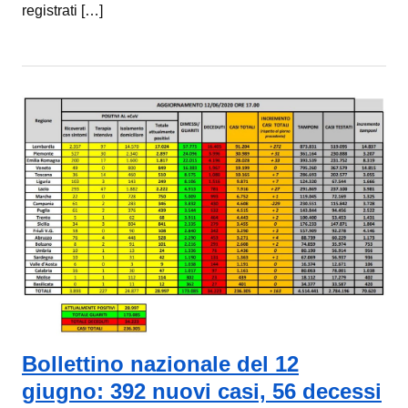
registrati […]
Bollettino nazionale del 12
giugno: 392 nuovi casi, 56 decessi