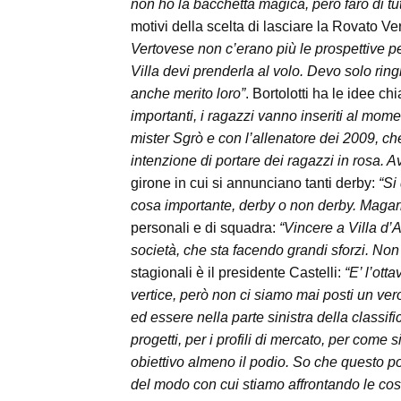
non ho la bacchetta magica, però farò di tu
motivi della scelta di lasciare la Rovato V
Vertovese non c’erano più le prospettive pe
Villa devi prenderla al volo. Devo solo ring
anche merito loro”
. Bortolotti ha le idee c
importanti, i ragazzi vanno inseriti al mom
mister Sgrò e con l’allenatore dei 2009, 
intenzione di portare dei ragazzi in rosa. A
girone in cui si annunciano tanti derby:
“Si
cosa importante, derby o non derby. Magari 
personali e di squadra:
“Vincere a Villa d’
società, che sta facendo grandi sforzi. Non 
stagionali è il presidente Castelli:
“E’ l’ott
vertice, però non ci siamo mai posti un ver
ed essere nella parte sinistra della classif
progetti, per i profili di mercato, per com
obiettivo almeno il podio. So che questo p
del modo con cui stiamo affrontando le cose