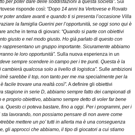
tto per poter dare delle soddisfazioni a questa società”
. Sui
ertovese risponde così:
“Dopo 14 anni tra Vertovese e Rovato
r poter andare avanti e quando ti si presenta l’occasione Villa
raziare la famiglia Guerini per l’opportunità, se oggi sono qui è
hiare anche in tema di giovani:
“Quando si parte con obiettivi
ento giusto e nel modo giusto. Ho già parlato di questo con
che rappresentano un gruppo importante. Sicuramente abbiamo
vranno le loro opportunità”.
Sulla nuova esperienza in un
 deve sempre scendere in campo per i tre punti. Questa è la
cambierà qualcosa solo a livello di logistica”.
Sulle ambizioni
Almè sarebbe il top, non tanto per me ma specialmente per la
è facile trovare una realtà così”.
A definire gli obiettivi
ava stagione in serie D, abbiamo sempre fatto dei campionati di
o e proprio obiettivo, abbiamo sempre detto di voler far bene
ica. Questo ci poteva bastare, fino a oggi. Per i programmi, per i
e si sta lavorando, non possiamo pensare di non avere come
otrebbe mettere un po’ tutti in allerta ma è una conseguenza
, gli approcci che abbiamo, il tipo di giocatori a cui stiamo