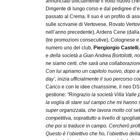
annunciato ufficialmente il volto nuovo che 
Dirigente di lungo corso e dal pedigree d’ec
passato al Crema. Il suo è un profilo di a
sulle scrivanie di Vertovese, Rovato Vertov
nell’anno precedente), Ardens Cene (dalla 
(tre promozioni consecutive), Colognese e A
numero uno del club,
Piergiorgio Castelli
e della società a Gian Andrea Bortolotti, n
ne siamo certi, che sarà una collaborazione
Con lui apriamo un capitolo nuovo, dopo aver
day’, inizia ufficialmente il suo percorso co
Carico e con le idee chiarissime, il neo DS 
gestione:
“Ringrazio la società Villa Valle 
la voglia di stare sul campo che mi hanno 
super organizzata, che lavora molto col set
competitiva, soprattutto a livello di spoglia
che poi si traduce in campo. Cercherò profi
Questo è l’obiettivo che ho, l’obiettivo dell