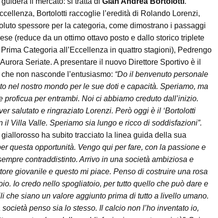
guiderà il mercato: si tratta di
Gian Andrea Bortolotti
.
cellenza, Bortolotti raccoglie l’eredità di Rolando Lorenzi,
ssoluto spessore per la categoria, come dimostrano i passaggi
ese (reduce da un ottimo ottavo posto e dallo storico triplete
Prima Categoria all’Eccellenza in quattro stagioni), Pedrengo
urora Seriate. A presentare il nuovo Direttore Sportivo è il
, che non nasconde l’entusiasmo:
“Do il benvenuto personale
oto nel nostro mondo per le sue doti e capacità. Speriamo, ma
 proficua per entrambi. Noi ci abbiamo creduto dall’inizio.
 salutato e ringraziato Lorenzi. Però oggi è il ‘Bortolotti
n il Villa Valle. Speriamo sia lungo e ricco di soddisfazioni”.
giallorosso ha subito tracciato la linea guida della sua
per questa opportunità. Vengo qui per fare, con la passione e
sempre contraddistinto. Arrivo in una società ambiziosa e
tore giovanile e questo mi piace. Penso di costruire una rosa
toio. Io credo nello spogliatoio, per tutto quello che può dare e
li che siano un valore aggiunto prima di tutto a livello umano.
a società penso sia lo stesso. Il calcio non l’ho inventato io,