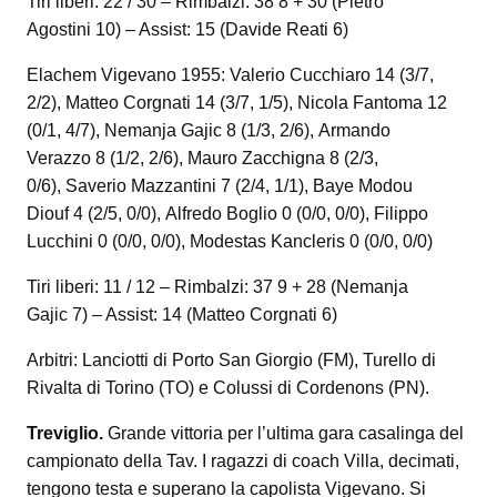
Tiri liberi: 22 / 30 – Rimbalzi: 38 8 + 30 (Pietro
Agostini 10) – Assist: 15 (Davide Reati 6)
Elachem Vigevano 1955: Valerio Cucchiaro 14 (3/7,
2/2), Matteo Corgnati 14 (3/7, 1/5), Nicola Fantoma 12
(0/1, 4/7), Nemanja Gajic 8 (1/3, 2/6), Armando
Verazzo 8 (1/2, 2/6), Mauro Zacchigna 8 (2/3,
0/6), Saverio Mazzantini 7 (2/4, 1/1), Baye Modou
Diouf 4 (2/5, 0/0), Alfredo Boglio 0 (0/0, 0/0), Filippo
Lucchini 0 (0/0, 0/0), Modestas Kancleris 0 (0/0, 0/0)
Tiri liberi: 11 / 12 – Rimbalzi: 37 9 + 28 (Nemanja
Gajic 7) – Assist: 14 (Matteo Corgnati 6)
Arbitri: Lanciotti di Porto San Giorgio (FM), Turello di
Rivalta di Torino (TO) e Colussi di Cordenons (PN).
Treviglio.
Grande vittoria per l’ultima gara casalinga del
campionato della Tav. I ragazzi di coach Villa, decimati,
tengono testa e superano la capolista Vigevano. Si