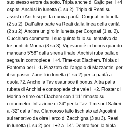
suo stesso errore da sotto. Tripla anche di Gajic per il +4
ospite. Anchisi in lunetta (1 su 2). Tripla di Reati su
assist di Anchisi per la nuova parità. Corgnati in lunetta
(2 su 2). Dall’altra parte va Reati dalla linea della carità
(2 su 2). Ancora un giro in lunetta per Corgnati (1 su 2).
Cucchiaro commette il suo quinto fallo sul tentativo da
tre punti di Morina (3 su 3). Vigevano è in bonus quando
mancano 5’58” dalla sirena finale. Anchisi ruba palla e
segna in contropiede il +4. Time-out Elachem. Tripla di
Fantoma per il -1. Piazzato dall’angolo di Mazzantini per
il sorpasso. Zanetti in lunetta (1 su 2) per la parità a
quota 72. Anche la Tav esaurisce il bonus. Altra palla
rubata di Anchisi e contropiede che vale il +2. Floater di
Morina e time-out Elachem con 1’11” rimasto sul
cronometro. Infrazione di 24” per la Tav. Time-out Salieri
a -32” dalla fine. Clamoroso fallo fischiato ad Agostini
sul tentativo da oltre l’arco di Zacchigna (3 su 3). Reati
in lunetta (1 su 2) per il +2 a -14”. Dentro fuori la tripla