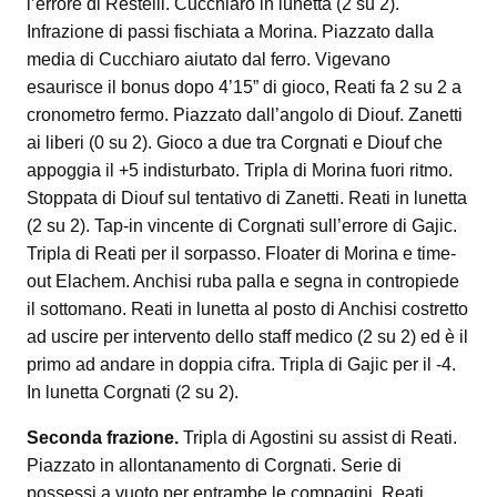
l’errore di Restelli. Cucchiaro in lunetta (2 su 2).
Infrazione di passi fischiata a Morina. Piazzato dalla
media di Cucchiaro aiutato dal ferro. Vigevano
esaurisce il bonus dopo 4’15” di gioco, Reati fa 2 su 2 a
cronometro fermo. Piazzato dall’angolo di Diouf. Zanetti
ai liberi (0 su 2). Gioco a due tra Corgnati e Diouf che
appoggia il +5 indisturbato. Tripla di Morina fuori ritmo.
Stoppata di Diouf sul tentativo di Zanetti. Reati in lunetta
(2 su 2). Tap-in vincente di Corgnati sull’errore di Gajic.
Tripla di Reati per il sorpasso. Floater di Morina e time-
out Elachem. Anchisi ruba palla e segna in contropiede
il sottomano. Reati in lunetta al posto di Anchisi costretto
ad uscire per intervento dello staff medico (2 su 2) ed è il
primo ad andare in doppia cifra. Tripla di Gajic per il -4.
In lunetta Corgnati (2 su 2).
Seconda frazione.
Tripla di Agostini su assist di Reati.
Piazzato in allontanamento di Corgnati. Serie di
possessi a vuoto per entrambe le compagini. Reati