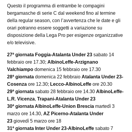
Questo il programma di entrambe le compagini
bergamasche di serie C dal weekend fino al termine
della regular season, con l’avvertenza che le date e gli
orari potranno essere soggetti a variazione su
disposizione della Lega Pro per esigenze organizzative
e/o televisive.
27ª giornata Foggia-Atalanta Under 23
sabato 14
febbraio ore 17.30;
AlbinoLeffe-Arzignano
Valchiampo
domenica 15 febbraio ore 17.30
28ª giornata
domenica 22 febbraio
Atalanta Under 23-
Cosenza
ore 12.30;
Lecco-AlbinoLeffe
ore 20.30
29ª giornata
sabato 28 febbraio ore 14.30
AlbinoLeffe-
L.R. Vicenza
,
Trapani-Atalanta Under 23
30ª giornata AlbinoLeffe-Union Brescia
martedì 3
marzo ore 14.30,
AZ Picerno-Atalanta Under
23
giovedì 5 marzo ore 18
31ª giornata Inter Under 23-AlbinoLeffe
sabato 7