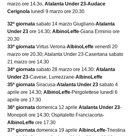
marzo ore 14.3o,
Atalanta Under 23-Audace
Cerignola
lunedì 9 marzo ore 20.30
32ª giornata
sabato 14 marzo Giugliano-
Atalanta
Under 23
ore 14.30;
AlbinoLeffe
-Giana Erminio ore
20.30
33ª giornata
Virtus Verona-
AlbinoLeffe
venerdì 20
marzo ore 20.30; Atalanta Under 23-Casertana sabato
21 marzo ore 14.30
34ª giornata
sabato 28 marzo ore 14.30:
Atalanta
Under 23
-Cavese, Lumezzane-
AlbinoLeffe
35ª giornata
Siracusa-
Atalanta Under 23
sabato 4
aprile ore 14.30;
AlbinoLeffe
-Pergolettese lunedì 6
aprile ore 17.30
36ª giornata
domenica 12 aprile
Atalanta Under 23
-
Monopoli ore 14.30; Ospitaletto Franciacorta-
AlbinoLeffe
ore 17.30
37ª giornata
domenica 19 aprile
AlbinoLeffe
-Triestina