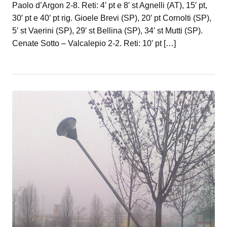
Paolo d’Argon 2-8. Reti: 4′ pt e 8′ st Agnelli (AT), 15′ pt,
30′ pt e 40′ pt rig. Gioele Brevi (SP), 20′ pt Cornolti (SP),
5′ st Vaerini (SP), 29′ st Bellina (SP), 34′ st Mutti (SP).
Cenate Sotto – Valcalepio 2-2. Reti: 10′ pt […]