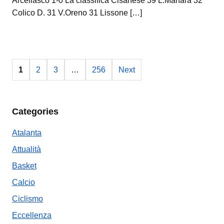
Arcellasco 1-0 La classifica Cisanese 39 L.Manara 32
Colico D. 31 V.Oreno 31 Lissone […]
1
2
3
…
256
Next
Categories
Atalanta
Attualità
Basket
Calcio
Ciclismo
Eccellenza