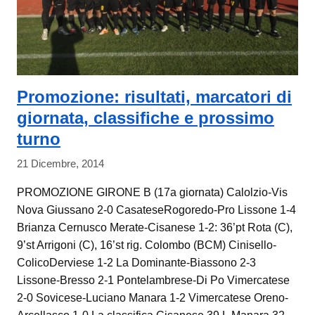
Promozione: risultati, marcatori di
giornata, classifiche e prossimo
turno
21 Dicembre, 2014
PROMOZIONE GIRONE B (17a giornata) Calolzio-Vis
Nova Giussano 2-0 CasateseRogoredo-Pro Lissone 1-4
Brianza Cernusco Merate-Cisanese 1-2: 36’pt Rota (C),
9’st Arrigoni (C), 16’st rig. Colombo (BCM) Cinisello-
ColicoDerviese 1-2 La Dominante-Biassono 2-3
Lissone-Bresso 2-1 Pontelambrese-Di Po Vimercatese
2-0 Sovicese-Luciano Manara 1-2 Vimercatese Oreno-