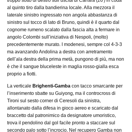
troppo sotto di destro sull’uscita di Carrara (26′) in coda
al quinto tiro dalla bandierina locale. Alla mezzora il
laterale sinistro ingressato non angola abbastanza di
sinistro sul tocco di lato di Bruno, quindi è il quarto dal
cognome rumeno scalato dalla fascia alta a fermare in
angolo Colombi sull’iniziativa di Nespoli, (molto)
precedentemente murato. I modenesi, sempre col 4-3-3
ma avanzando Andolina a destra con arretramento
dell’ala destra della prima metà, pungono di più, ma non
è che il sangue bluceleste in maglia rosso-gialla esca
proprio a fiotti.
La verticale
Brighenti-Gamba
con tacco smarcante per
l’inserimento sbatte su Guiyong, ma il controcross di
Tironi sul sesto corner di Ceresoli da sinistra,
allontanato dalla difesa in gioco aereo e scaricato dal
braccetto dal patronimico da designatore umoristico,
trova il pendolino dal gol facile pronto a staccare sul
secondo palo sotto l’incrocio. Nel recupero Gamba non