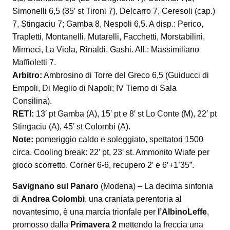
Simonelli 6,5 (35′ st Tironi 7), Delcarro 7, Ceresoli (cap.)
7, Stingaciu 7; Gamba 8, Nespoli 6,5. A disp.: Perico,
Trapletti, Montanelli, Mutarelli, Facchetti, Morstabilini,
Minneci, La Viola, Rinaldi, Gashi. All.: Massimiliano
Maffioletti 7.
Arbitro:
Ambrosino di Torre del Greco 6,5 (Guiducci di
Empoli, Di Meglio di Napoli; IV Tierno di Sala
Consilina).
RETI:
13′ pt Gamba (A), 15′ pt e 8′ st Lo Conte (M), 22′ pt
Stingaciu (A), 45′ st Colombi (A).
Note:
pomeriggio caldo e soleggiato, spettatori 1500
circa. Cooling break: 22′ pt, 23′ st. Ammonito Wiafe per
gioco scorretto. Corner 6-6, recupero 2′ e 6’+1’35”.
Savignano sul Panaro
(Modena) – La decima sinfonia
di
Andrea Colombi
, una craniata perentoria al
novantesimo, è una marcia trionfale per
l’AlbinoLeffe
,
promosso dalla
Primavera 2
mettendo la freccia una