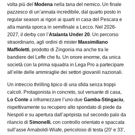
volta più del
Modena
nella tana del nemico. Un finale
pazzesco di un’annata incredibile, dal quarto posto in
regular season ai rigori ai quarti in casa del Pescara e
alla manita sporca in semifinale a Lecco. Nel 2026-
2027, il derby con l’
Atalanta Under 20
. Un percorso
straordinario, agli ordini di mister
Massimiliano
Maffioletti
, prodotto di Zingonia ma anche tra le
bandiere del Leffe che fu. Un onore enorme, da unica
società con la prima squadra in Lega Pro a partecipare
all’elite delle ammiraglie dei settori giovanili nazionali.
Un intreccio thrilling tipico di una sfida senza troppi
calcoli. Protagonista in concreto, sul versante di casa,
Lo Conte
a inframezzare l’uno-due
Gamba-Stingaciu
,
rispettivamente su recupero alto spondato di piede da
Nespoli e su apertura dall’apripista sul secondo palo da
rilancio di
Simonelli
, con controllo orientato e spaccata
sull’asse Arnaboldi-Wiafe, pericoloso di testa (20′ e 33′,