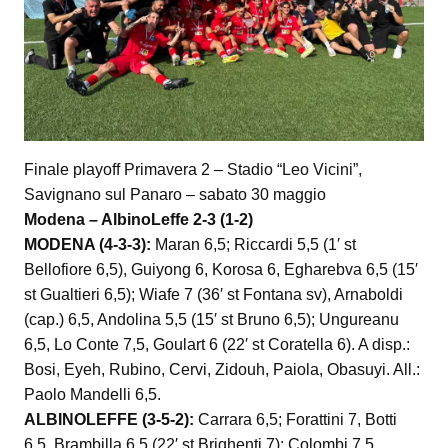
Finale playoff Primavera 2 – Stadio “Leo Vicini”,
Savignano sul Panaro – sabato 30 maggio
Modena – AlbinoLeffe 2-3 (1-2)
MODENA (4-3-3):
Maran 6,5; Riccardi 5,5 (1′ st
Bellofiore 6,5), Guiyong 6, Korosa 6, Egharebva 6,5 (15′
st Gualtieri 6,5); Wiafe 7 (36′ st Fontana sv), Arnaboldi
(cap.) 6,5, Andolina 5,5 (15′ st Bruno 6,5); Ungureanu
6,5, Lo Conte 7,5, Goulart 6 (22′ st Coratella 6). A disp.:
Bosi, Eyeh, Rubino, Cervi, Zidouh, Paiola, Obasuyi. All.:
Paolo Mandelli 6,5.
ALBINOLEFFE (3-5-2):
Carrara 6,5; Forattini 7, Botti
6,5, Brambilla 6,5 (22′ st Brighenti 7); Colombi 7,5,