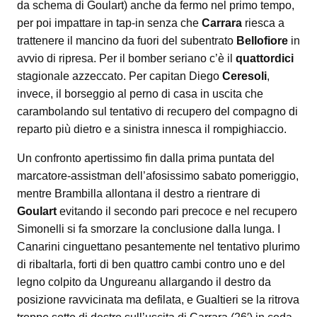
da schema di Goulart) anche da fermo nel primo tempo,
per poi impattare in tap-in senza che
Carrara
riesca a
trattenere il mancino da fuori del subentrato
Bellofiore
in
avvio di ripresa. Per il bomber seriano c’è il
quattordici
stagionale azzeccato. Per capitan Diego
Ceresoli
,
invece, il borseggio al perno di casa in uscita che
carambolando sul tentativo di recupero del compagno di
reparto più dietro e a sinistra innesca il rompighiaccio.
Un confronto apertissimo fin dalla prima puntata del
marcatore-assistman dell’afosissimo sabato pomeriggio,
mentre Brambilla allontana il destro a rientrare di
Goulart
evitando il secondo pari precoce e nel recupero
Simonelli si fa smorzare la conclusione dalla lunga. I
Canarini cinguettano pesantemente nel tentativo plurimo
di ribaltarla, forti di ben quattro cambi contro uno e del
legno colpito da Ungureanu allargando il destro da
posizione ravvicinata ma defilata, e Gualtieri se la ritrova