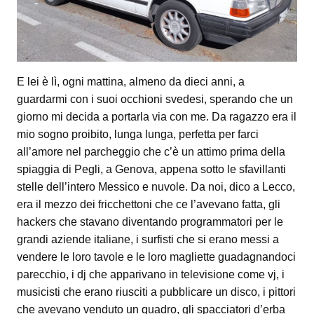
E lei è lì, ogni mattina, almeno da dieci anni, a
guardarmi con i suoi occhioni svedesi, sperando che un
giorno mi decida a portarla via con me. Da ragazzo era il
mio sogno proibito, lunga lunga, perfetta per farci
all’amore nel parcheggio che c’è un attimo prima della
spiaggia di Pegli, a Genova, appena sotto le sfavillanti
stelle dell’intero Messico e nuvole. Da noi, dico a Lecco,
era il mezzo dei fricchettoni che ce l’avevano fatta, gli
hackers che stavano diventando programmatori per le
grandi aziende italiane, i surfisti che si erano messi a
vendere le loro tavole e le loro magliette guadagnandoci
parecchio, i dj che apparivano in televisione come vj, i
musicisti che erano riusciti a pubblicare un disco, i pittori
che avevano venduto un quadro, gli spacciatori d’erba