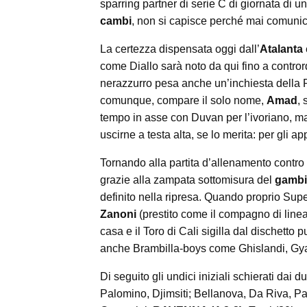
sparring partner di serie C di giornata di un
cambi
, non si capisce perché mai comunicati
La certezza dispensata oggi dall’
Atalanta
come Diallo sarà noto da qui fino a contror
nerazzurro pesa anche un’inchiesta della 
comunque, compare il solo nome,
Amad
,
tempo in asse con Duvan per l’ivoriano, ma i
uscirne a testa alta, se lo merita: per gli 
Tornando alla partita d’allenamento contro i
grazie alla zampata sottomisura del
gamb
definito nella ripresa. Quando proprio Sup
Zanoni
(prestito come il compagno di linea
casa e il Toro di Cali sigilla dal dischetto 
anche Brambilla-boys come Ghislandi, Gya
Di seguito gli undici iniziali schierati dai d
Palomino, Djimsiti; Bellanova, Da Riva, Paš