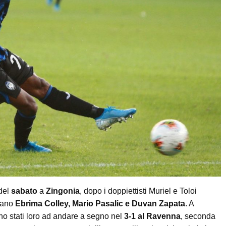
del
sabato
a
Zingonia
, dopo i doppiettisti Muriel e Toloi
mano
Ebrima Colley, Mario Pasalic e Duvan Zapata
. A
ono stati loro ad andare a segno nel
3-1 al Ravenna
, seconda