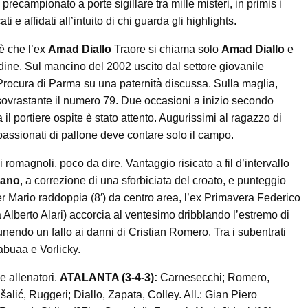
 precampionato a porte sigillare tra mille misteri, in primis i
 e affidati all’intuito di chi guarda gli highlights.
è che l’ex
Amad Diallo
Traore si chiama solo
Amad Diallo
e
dine. Sul mancino del 2002 uscito dal settore giovanile
Procura di Parma su una paternità discussa. Sulla maglia,
 sovrastante il numero 79. Due occasioni a inizio secondo
l portiere ospite è stato attento. Augurissimi al ragazzo di
appassionati di pallone deve contare solo il campo.
 romagnoli, poco da dire. Vantaggio risicato a fil d’intervallo
iano
, a correzione di una sforbiciata del croato, e punteggio
er Mario raddoppia (8′) da centro area, l’ex Primavera Federico
 Alberto Alari) accorcia al ventesimo dribblando l’estremo di
punendo un fallo ai danni di Cristian Romero. Tra i subentrati
buaa e Vorlicky.
ue allenatori.
ATALANTA (3-4-3):
Carnesecchi; Romero,
alić, Ruggeri; Diallo, Zapata, Colley. All.: Gian Piero